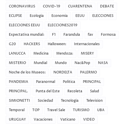
CORONAVIRUS
COVID-19
CUARENTENA
DEBATE
ECLIPSE
Ecologia
Economia
EEUU
ELECCIONES
ELECCIONES EEUU
ELECCIONES2019
Expectativa mundial:
F1
Farandula
fav
Formosa
G20
HACKERS
Halloween:
Internacionales
LANUCCA
Medicina
Mendoza:
MISERY
MISTERIO
Mundial
Mundo
Nac&Pop
NASA
Noche de los Museos:
NORDELTA
PALERMO
PANDEMIA
Paranormal
Politica
PRINCIPAL
PRINCIPAL.
Punta del Este
Recoleta
Salud
SIMIONETTI
Sociedad
Tecnologia
Television
Temporal
TOP
Travel Sale
TURISMO
UBA
URUGUAY
Vacaciones
Vaticano
VIDEO