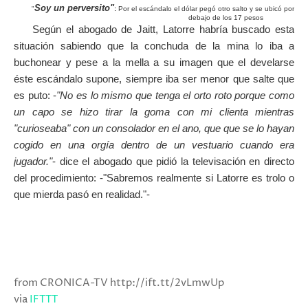
Soy un perversito"
"
:
Por el escándalo el dólar pegó otro salto y se ubicó por
debajo de los 17 pesos
Según el abogado de Jaitt, Latorre habría buscado esta
situación sabiendo que la conchuda de la mina lo iba a
buchonear y pese a la mella a su imagen que el develarse
éste escándalo supone, siempre iba ser menor que salte que
es puto: -
"No es lo mismo que tenga el orto roto porque como
un capo se hizo tirar la goma con mi clienta mientras
"curioseaba" con un consolador en el ano, que que se lo hayan
cogido en una orgía dentro de un vestuario cuando era
jugador."
- dice el abogado que pidió la televisación en directo
del procedimiento: -"Sabremos realmente si Latorre es trolo o
que mierda pasó en realidad."-
from CRONICA-TV http://ift.tt/2vLmwUp
via
IFTTT