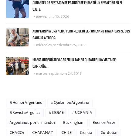
DURANTE LOS FESTEJOS: SE PATINÓ Y SE ENSARTÓ UN SEMAFORO EN EL
OJETE.
jueves, julio 16, 2026
ADOPTARON A UNA NENA, PERO RESULTÓ SER UN ENANO TRAVA: CASI SE LOS
GARCHA A TODOS.
miércoles, septiembre 25, 2019
MASSA ORDEÑÓ 30 VACAS EN UN TAMBO DURANTE UNA VISITA DE
CAMPAÑA.
martes, septiembre 24, 2019
CATEGORIES
#HumorArgentino
#QuilomboArgentino
#RevistaArgollas
#SIOME
#UCRANIA
Argentinos por el mundo:
Buckingham
Buenos Aires
CHACO:
CHAPANAY
CHILE
Ciencia
Córdoba: