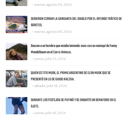
martes, agosto 04, 2026
DEBIERON CERRAR LA GARGANTA DEL DIABLO POR EL INTENSO TRÁFICO DE
SORETES.
martes, agosto 04, 2026
Buscan a un hombre que estaba teniendo sexo con un maniquí de Fanny
Mandelbaum en el Cerro Unitoco.
jueves, julio 23, 2026
QUIEN ES TITO MUSK, EL PRIMO ARGENTINO DE ELON MUSK QUE SE
PRESENTÓ EN LO DE GUIDO KACZKA.
sábado, julio 18, 2026
DURANTE LOS FESTEJOS: SE PATINÓ Y SE ENSARTÓ UN SEMAFORO EN EL
OJETE.
jueves, julio 16, 2026