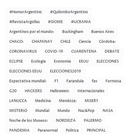
CATEGORIES
#HumorArgentino
#QuilomboArgentino
#RevistaArgollas
#SIOME
#UCRANIA
Argentinos por el mundo:
Buckingham
Buenos Aires
CHACO:
CHAPANAY
CHILE
Ciencia
Córdoba:
CORONAVIRUS
COVID-19
CUARENTENA
DEBATE
ECLIPSE
Ecologia
Economia
EEUU
ELECCIONES
ELECCIONES EEUU
ELECCIONES2019
Expectativa mundial:
F1
Farandula
fav
Formosa
G20
HACKERS
Halloween:
Internacionales
LANUCCA
Medicina
Mendoza:
MISERY
MISTERIO
Mundial
Mundo
Nac&Pop
NASA
Noche de los Museos:
NORDELTA
PALERMO
PANDEMIA
Paranormal
Politica
PRINCIPAL