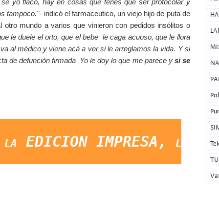
e se yo flaco, hay en cosas que tenes que ser protocolar y
ros tampoco."
- indicó el farmaceutico, un viejo hijo de puta de
HA
otro mundo a varios que vinieron con pedidos insólitos o
LA
e le duele el orto, que el bebe le caga acuoso, que le llora
MI
e va al médico y viene acá a ver si le arreglamos la vida. Y si
cta de defunción firmada Yo le doy lo que me parece y
si se
NA
PA
Pol
Pun
SI
DICION IMPRESA, lo que ocurra
Tel
TU
Va