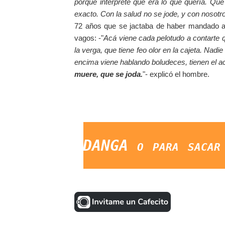
porque interpreté que era lo que quería. Qu
exacto. Con la salud no se jode, y con nosot
72 años que se jactaba de haber mandado al 
vagos: -"
Acá viene cada pelotudo a contarte qu
la verga, que tiene feo olor en la cajeta. Nadi
encima viene hablando boludeces, tienen el a
muere, que se joda.
"- explicó el hombre.
rir MANDANGA o para sacar la E