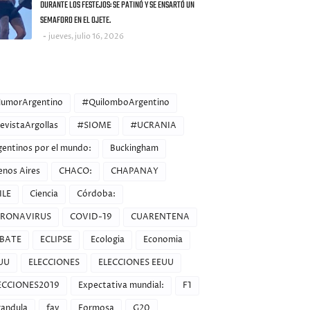
DURANTE LOS FESTEJOS: SE PATINÓ Y SE ENSARTÓ UN
SEMAFORO EN EL OJETE.
jueves, julio 16, 2026
ORIES
umorArgentino
#QuilomboArgentino
evistaArgollas
#SIOME
#UCRANIA
gentinos por el mundo:
Buckingham
enos Aires
CHACO:
CHAPANAY
ILE
Ciencia
Córdoba:
RONAVIRUS
COVID-19
CUARENTENA
BATE
ECLIPSE
Ecologia
Economia
UU
ELECCIONES
ELECCIONES EEUU
ECCIONES2019
Expectativa mundial:
F1
randula
fav
Formosa
G20