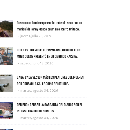
AS NOTICIAS
Buscan a un hombre que estaba teniendo sexo con un
maniquí de Fanny Mandelbaum en el Cerro Unitoco.
jueves, julio 23, 2026
QUIEN ES TITO MUSK, EL PRIMO ARGENTINO DE ELON
MUSK QUE SE PRESENTÓ EN LO DE GUIDO KACZKA.
sábado, julio 18, 2026
CABA: CADA VEZ SON MÁS LOS PEATONES QUE MUEREN
POR CRUZAR LA CALLE COMO PELOTUDOS.
martes, agosto 04, 2026
DEBIERON CERRAR LA GARGANTA DEL DIABLO POR EL
INTENSO TRÁFICO DE SORETES.
martes, agosto 04, 2026