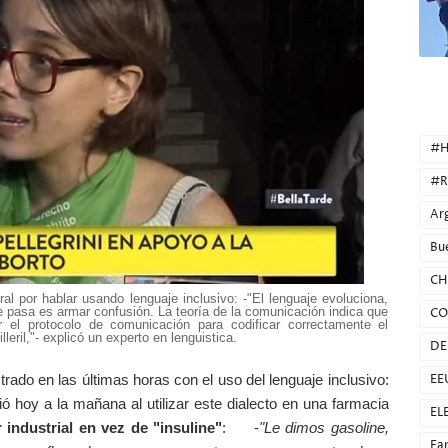
CATEG
#H
#R
Ar
Bu
CH
l por hablar usando lenguaje inclusivo: -"El lenguaje evoluciona,
ue pasa es armar confusión. La teoría de la comunicación indica que
CO
 el protocolo de comunicación para codificar correctamente el
eril,"- explicó un experto en lenguistica.
DE
rado en las últimas horas con el uso del lenguaje inclusivo:
EE
ó hoy a la mañana al utilizar este dialecto en una farmacia
EL
 industrial en vez de "insuline"
: -
"Le dimos gasoline,
Fa