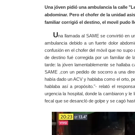
Una jóven pidió una ambulancia la calle "L
abdominar. Pero el chofer de la unidad asis
familiar corrigió el destino, el movil pudo 
U
na llamada al SAME se convirtió en u
ambulancia debido a un fuerte dolor abdomina
confusión en el chofer del móvil que no supo 
de destino fué corregida por un familiar de 
tarde: la jóven lamentablemente se hallaba 
SAME ,con un pedido de socorro a una direc
había dado un ACV y hablaba como el orto, per
hablaba así a propósito."- relató el respon
urgencia la hospital, donde la cambiaron y le l
fecal que se desancló de golpe y se cagó hasta 