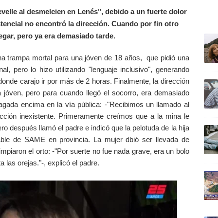
evelle al desmelcien en Lenés", debido a un fuerte dolor
tencial no encontró la dirección. Cuando por fin otro
ULTIM
llegar, pero ya era demasiado tarde.
na trampa mortal para una jóven de 18 años, que pidió una
l, pero lo hizo utilizando "lenguaje inclusivo", generando
donde carajo ir por más de 2 horas. Finalmente, la dirección
la jóven, pero para cuando llegó el socorro, era demasiado
cagada encima en la vía pública: -"Recibimos un llamado al
ción inexistente. Primeramente creímos que a la mina le
o después llamó el padre e indicó que la pelotuda de la hija
sable de SAME en provincia. La mujer dbió ser llevada de
impiaron el orto: -"Por suerte no fue nada grave, era un bolo
las orejas."-, explicó el padre.