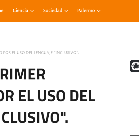
me
Ciencia
Sociedad
Palermo
 POR EL USO DEL LENGUAJE "INCLUSIVO".
UNA M
PRIMER
R EL USO DEL
FACE
CLUSIVO".
VISIT