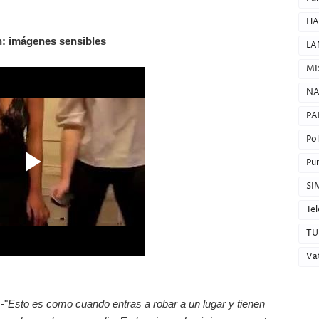
HA
: imágenes sensibles
LA
MI
NA
PA
Pol
Pun
SI
Tel
TU
Va
-"
Esto es como cuando entras a robar a un lugar y tienen