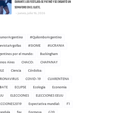
DURANTE LOS FESTEJOS: SE PATINÓ Y SE ENSARTÓ UN
SEMAFORO EN EL OJETE.
jueves, julio 16, 2026
ORIES
umorArgentino
#QuilomboArgentino
evistaArgollas
#SIOME
#UCRANIA
gentinos por el mundo:
Buckingham
enos Aires
CHACO:
CHAPANAY
ILE
Ciencia
Córdoba:
RONAVIRUS
COVID-19
CUARENTENA
BATE
ECLIPSE
Ecologia
Economia
UU
ELECCIONES
ELECCIONES EEUU
ECCIONES2019
Expectativa mundial:
F1
randula
fav
Formosa
G20