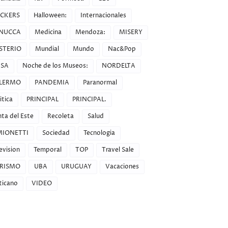
CKERS
Halloween:
Internacionales
NUCCA
Medicina
Mendoza:
MISERY
STERIO
Mundial
Mundo
Nac&Pop
SA
Noche de los Museos:
NORDELTA
LERMO
PANDEMIA
Paranormal
itica
PRINCIPAL
PRINCIPAL.
ta del Este
Recoleta
Salud
MIONETTI
Sociedad
Tecnologia
evision
Temporal
TOP
Travel Sale
RISMO
UBA
URUGUAY
Vacaciones
ticano
VIDEO