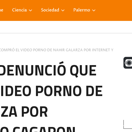
me
Ciencia
Sociedad
Palermo
OMPRÓ EL VIDEO PORNO DE NAHIR GALARZA POR INTERNET Y
UNA M
 DENUNCIÓ QUE
IDEO PORNO DE
FACE
ZA POR
VISIT
LO CAGARON.