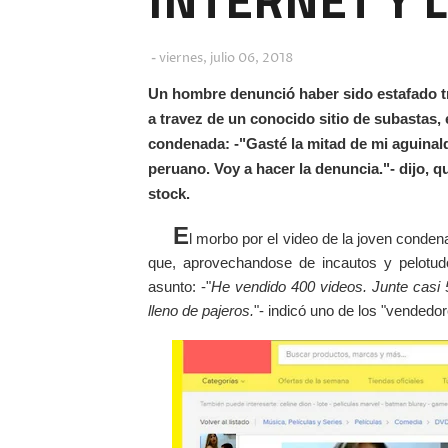
viernes, julio 06, 2018
Un hombre denunció haber sido estafado t
a travez de un conocido sitio de subastas, e
condenada: -"Gasté la mitad de mi aguinal
peruano. Voy a hacer la denuncia."- dijo, q
stock.
E
l morbo por el video de la joven conden
que, aprovechandose de incautos y pelotu
asunto: -"
He vendido 400 videos. Junte casi 
lleno de pajeros.
"- indicó uno de los "vendedor