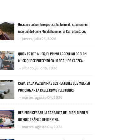
AS NOTICIAS
Buscan a un hombre que estaba teniendo sexo con un
maniquí de Fanny Mandelbaum en el Cerro Unitoco.
jueves, julio 23, 2026
QUIEN ES TITO MUSK, EL PRIMO ARGENTINO DE ELON
MUSK QUE SE PRESENTÓ EN LO DE GUIDO KACZKA.
sábado, julio 18, 2026
CABA: CADA VEZ SON MÁS LOS PEATONES QUE MUEREN
POR CRUZAR LA CALLE COMO PELOTUDOS.
martes, agosto 04, 2026
DEBIERON CERRAR LA GARGANTA DEL DIABLO POR EL
INTENSO TRÁFICO DE SORETES.
martes, agosto 04, 2026