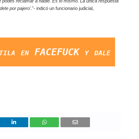
le podes reclamar a nadie. Es lo mismo. La única respuesta
dete por pajero'.
"- indicó un funcionario judicial,
 FACEFUCK y dale LIKE a la pá