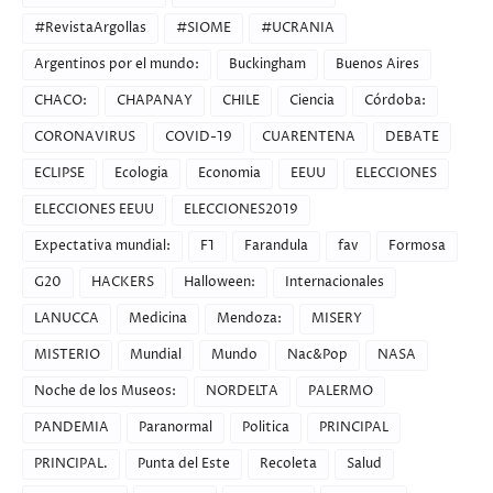
#RevistaArgollas
#SIOME
#UCRANIA
Argentinos por el mundo:
Buckingham
Buenos Aires
CHACO:
CHAPANAY
CHILE
Ciencia
Córdoba:
CORONAVIRUS
COVID-19
CUARENTENA
DEBATE
ECLIPSE
Ecologia
Economia
EEUU
ELECCIONES
ELECCIONES EEUU
ELECCIONES2019
Expectativa mundial:
F1
Farandula
fav
Formosa
G20
HACKERS
Halloween:
Internacionales
LANUCCA
Medicina
Mendoza:
MISERY
MISTERIO
Mundial
Mundo
Nac&Pop
NASA
Noche de los Museos:
NORDELTA
PALERMO
PANDEMIA
Paranormal
Politica
PRINCIPAL
PRINCIPAL.
Punta del Este
Recoleta
Salud