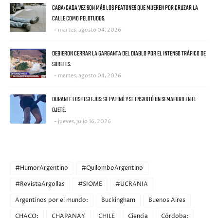
CABA: CADA VEZ SON MÁS LOS PEATONES QUE MUEREN POR CRUZAR LA
CALLE COMO PELOTUDOS.
martes, agosto 04, 2026
DEBIERON CERRAR LA GARGANTA DEL DIABLO POR EL INTENSO TRÁFICO DE
SORETES.
martes, agosto 04, 2026
DURANTE LOS FESTEJOS: SE PATINÓ Y SE ENSARTÓ UN SEMAFORO EN EL
OJETE.
jueves, julio 16, 2026
CATEGORIES
#HumorArgentino
#QuilomboArgentino
#RevistaArgollas
#SIOME
#UCRANIA
Argentinos por el mundo:
Buckingham
Buenos Aires
CHACO:
CHAPANAY
CHILE
Ciencia
Córdoba: