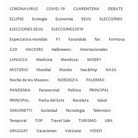
CORONAVIRUS
COVID-19
CUARENTENA
DEBATE
ECLIPSE
Ecologia
Economia
EEUU
ELECCIONES
ELECCIONES EEUU
ELECCIONES2019
Expectativa mundial:
F1
Farandula
fav
Formosa
G20
HACKERS
Halloween:
Internacionales
LANUCCA
Medicina
Mendoza:
MISERY
MISTERIO
Mundial
Mundo
Nac&Pop
NASA
Noche de los Museos:
NORDELTA
PALERMO
PANDEMIA
Paranormal
Politica
PRINCIPAL
PRINCIPAL.
Punta del Este
Recoleta
Salud
SIMIONETTI
Sociedad
Tecnologia
Television
Temporal
TOP
Travel Sale
TURISMO
UBA
URUGUAY
Vacaciones
Vaticano
VIDEO