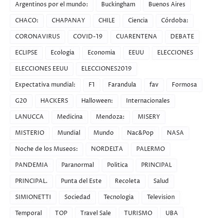
Argentinos por el mundo:
Buckingham
Buenos Aires
CHACO:
CHAPANAY
CHILE
Ciencia
Córdoba:
CORONAVIRUS
COVID-19
CUARENTENA
DEBATE
ECLIPSE
Ecologia
Economia
EEUU
ELECCIONES
ELECCIONES EEUU
ELECCIONES2019
Expectativa mundial:
F1
Farandula
fav
Formosa
G20
HACKERS
Halloween:
Internacionales
LANUCCA
Medicina
Mendoza:
MISERY
MISTERIO
Mundial
Mundo
Nac&Pop
NASA
Noche de los Museos:
NORDELTA
PALERMO
PANDEMIA
Paranormal
Politica
PRINCIPAL
PRINCIPAL.
Punta del Este
Recoleta
Salud
SIMIONETTI
Sociedad
Tecnologia
Television
Temporal
TOP
Travel Sale
TURISMO
UBA