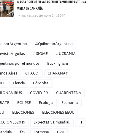
MASSA ORDEÑÓ 30 VACAS EN UN TAMBO DURANTE UNA
VISITA DE CAMPAÑA.
martes, septiembre 24, 2019
ORIES
umorArgentino
#QuilomboArgentino
evistaArgollas
#SIOME
#UCRANIA
gentinos por el mundo:
Buckingham
enos Aires
CHACO:
CHAPANAY
ILE
Ciencia
Córdoba:
RONAVIRUS
COVID-19
CUARENTENA
BATE
ECLIPSE
Ecologia
Economia
UU
ELECCIONES
ELECCIONES EEUU
ECCIONES2019
Expectativa mundial:
F1
randula
fav
Formosa
G20