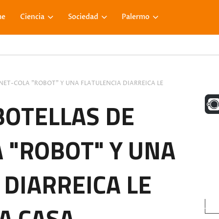
me
Ciencia
Sociedad
Palermo
NET-COLA "ROBOT" Y UNA FLATULENCIA DIARREICA LE
UNA M
BOTELLAS DE
 "ROBOT" Y UNA
FACE
 DIARREICA LE
VISIT
A CASA.