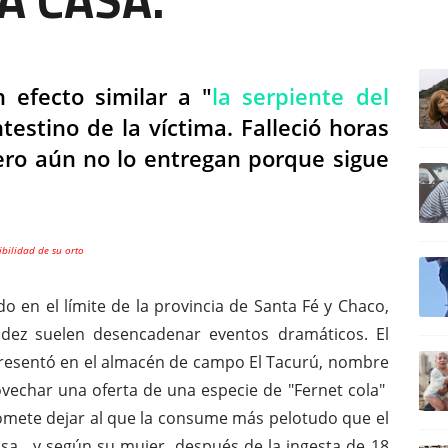
ULTIM
 efecto similar a "
la serpiente del
testino de la víctima. Falleció horas
ero aún no lo entregan porque sigue
ibilidad de su orto
o en el límite de la provincia de Santa Fé y Chaco,
udez suelen desencadenar eventos dramáticos. El
resentó en el almacén de campo El Tacurú, nombre
ovechar una oferta de una especie de "Fernet cola"
omete dejar al que la consume más pelotudo que el
asa , y según su mujer, después de la ingesta de 18