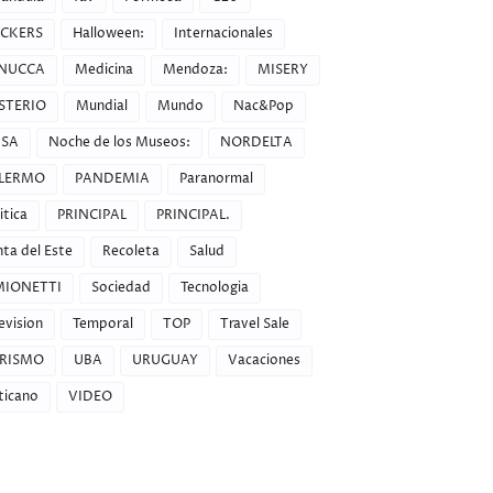
CKERS
Halloween:
Internacionales
NUCCA
Medicina
Mendoza:
MISERY
STERIO
Mundial
Mundo
Nac&Pop
SA
Noche de los Museos:
NORDELTA
LERMO
PANDEMIA
Paranormal
itica
PRINCIPAL
PRINCIPAL.
ta del Este
Recoleta
Salud
MIONETTI
Sociedad
Tecnologia
evision
Temporal
TOP
Travel Sale
RISMO
UBA
URUGUAY
Vacaciones
ticano
VIDEO