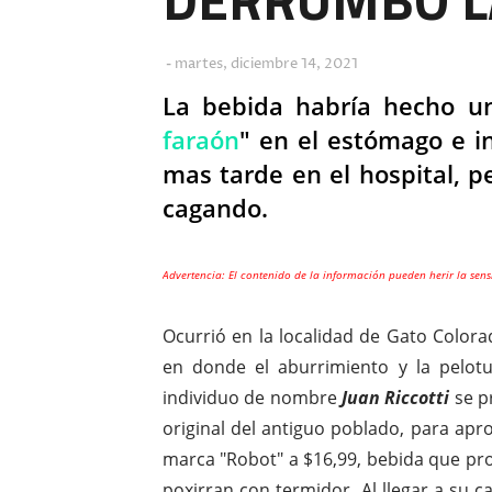
martes, diciembre 14, 2021
La bebida habría hecho un
faraón
" en el estómago e in
mas tarde en el hospital, p
cagando.
Advertencia: El contenido de la información pueden herir la sens
Ocurrió en la localidad de Gato Colorad
en donde el aburrimiento y la pelot
individuo de nombre
Juan Riccotti
se p
original del antiguo poblado, para apr
marca "Robot" a $16,99, bebida que pr
poxirran con termidor. Al llegar a su c