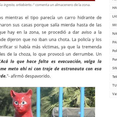
u ingesta, ortiabierto.
-" comenta un almacenero de la zona.
HA
LA
s mientras el tipo parecía un carro hidrante de
naron sus casas porque salía mierda hasta de las
MI
 que hay en la zona, se procedió a dar aviso a la
NA
e dijeron que no iban una chota. La policía y los
PA
ificar si había más víctimas, ya que la tremenda
Pol
des de la choza, lo que provocó un derrumbe. Un
Pun
"
Acá lo que hace falta es evacuación, valga la
me meto ahí ni con traje de astronauta con esa
SI
rde.
"- afirmó despavorido.
Tel
TU
Va