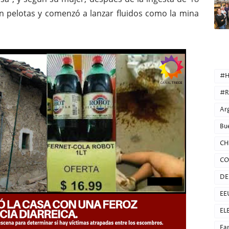
n pelotas y comenzó a lanzar fluidos como la mina
CATEG
#H
#R
Ar
Bu
CH
CO
DE
EE
EL
Fa