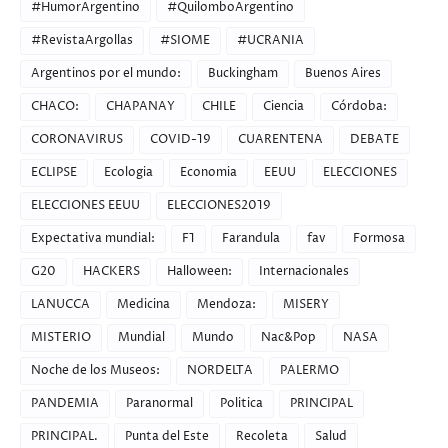
#HumorArgentino
#QuilomboArgentino
#RevistaArgollas
#SIOME
#UCRANIA
Argentinos por el mundo:
Buckingham
Buenos Aires
CHACO:
CHAPANAY
CHILE
Ciencia
Córdoba:
CORONAVIRUS
COVID-19
CUARENTENA
DEBATE
ECLIPSE
Ecologia
Economia
EEUU
ELECCIONES
ELECCIONES EEUU
ELECCIONES2019
Expectativa mundial:
F1
Farandula
fav
Formosa
G20
HACKERS
Halloween:
Internacionales
LANUCCA
Medicina
Mendoza:
MISERY
MISTERIO
Mundial
Mundo
Nac&Pop
NASA
Noche de los Museos:
NORDELTA
PALERMO
PANDEMIA
Paranormal
Politica
PRINCIPAL
PRINCIPAL.
Punta del Este
Recoleta
Salud