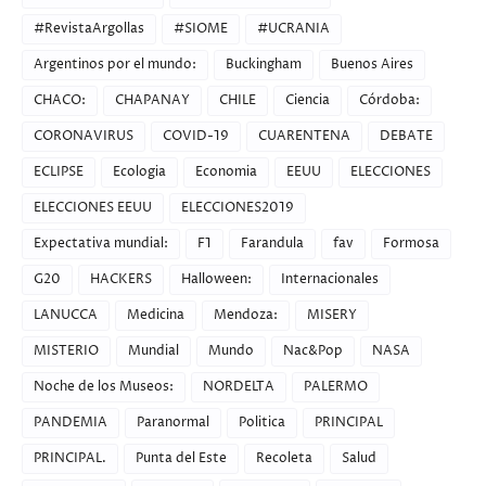
#RevistaArgollas
#SIOME
#UCRANIA
Argentinos por el mundo:
Buckingham
Buenos Aires
CHACO:
CHAPANAY
CHILE
Ciencia
Córdoba:
CORONAVIRUS
COVID-19
CUARENTENA
DEBATE
ECLIPSE
Ecologia
Economia
EEUU
ELECCIONES
ELECCIONES EEUU
ELECCIONES2019
Expectativa mundial:
F1
Farandula
fav
Formosa
G20
HACKERS
Halloween:
Internacionales
LANUCCA
Medicina
Mendoza:
MISERY
MISTERIO
Mundial
Mundo
Nac&Pop
NASA
Noche de los Museos:
NORDELTA
PALERMO
PANDEMIA
Paranormal
Politica
PRINCIPAL
PRINCIPAL.
Punta del Este
Recoleta
Salud