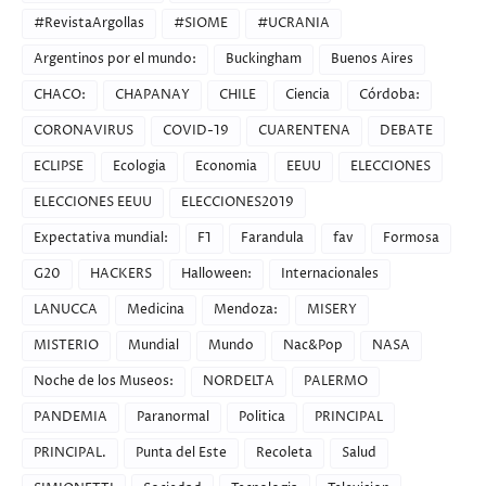
#RevistaArgollas
#SIOME
#UCRANIA
Argentinos por el mundo:
Buckingham
Buenos Aires
CHACO:
CHAPANAY
CHILE
Ciencia
Córdoba:
CORONAVIRUS
COVID-19
CUARENTENA
DEBATE
ECLIPSE
Ecologia
Economia
EEUU
ELECCIONES
ELECCIONES EEUU
ELECCIONES2019
Expectativa mundial:
F1
Farandula
fav
Formosa
G20
HACKERS
Halloween:
Internacionales
LANUCCA
Medicina
Mendoza:
MISERY
MISTERIO
Mundial
Mundo
Nac&Pop
NASA
Noche de los Museos:
NORDELTA
PALERMO
PANDEMIA
Paranormal
Politica
PRINCIPAL
PRINCIPAL.
Punta del Este
Recoleta
Salud