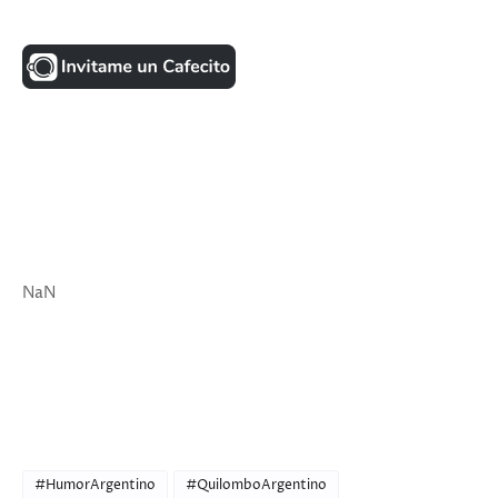
UNA MONEDITA POR FAVOR
FACEBOOK
VISITANTES
NaN
ULTIMAS NOTICIAS
CATEGORIES
#HumorArgentino
#QuilomboArgentino