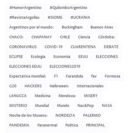
#HumorArgentino
#QuilomboArgentino
#RevistaArgollas
#SIOME
#UCRANIA
Argentinos por el mundo:
Buckingham
Buenos Aires
CHACO:
CHAPANAY
CHILE
Ciencia
Córdoba:
CORONAVIRUS
COVID-19
CUARENTENA
DEBATE
ECLIPSE
Ecologia
Economia
EEUU
ELECCIONES
ELECCIONES EEUU
ELECCIONES2019
Expectativa mundial:
F1
Farandula
fav
Formosa
G20
HACKERS
Halloween:
Internacionales
LANUCCA
Medicina
Mendoza:
MISERY
MISTERIO
Mundial
Mundo
Nac&Pop
NASA
Noche de los Museos:
NORDELTA
PALERMO
PANDEMIA
Paranormal
Politica
PRINCIPAL