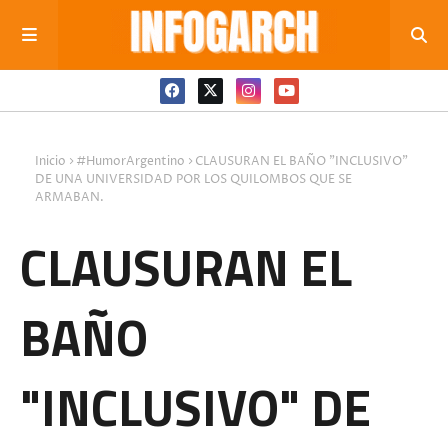
Inicio
#HumorArgentino
CLAUSURAN EL BAÑO "INCLUSIVO"
DE UNA UNIVERSIDAD POR LOS QUILOMBOS QUE SE
ARMABAN.
CLAUSURAN EL
BAÑO
"INCLUSIVO" DE