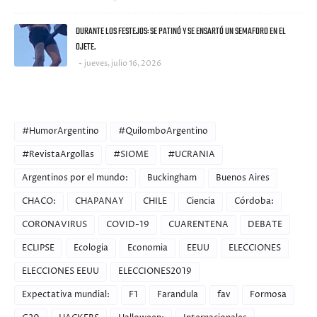
DURANTE LOS FESTEJOS: SE PATINÓ Y SE ENSARTÓ UN SEMAFORO EN EL
OJETE.
jueves, julio 16, 2026
CATEGORIES
#HumorArgentino
#QuilomboArgentino
#RevistaArgollas
#SIOME
#UCRANIA
Argentinos por el mundo:
Buckingham
Buenos Aires
CHACO:
CHAPANAY
CHILE
Ciencia
Córdoba:
CORONAVIRUS
COVID-19
CUARENTENA
DEBATE
ECLIPSE
Ecologia
Economia
EEUU
ELECCIONES
ELECCIONES EEUU
ELECCIONES2019
Expectativa mundial:
F1
Farandula
fav
Formosa