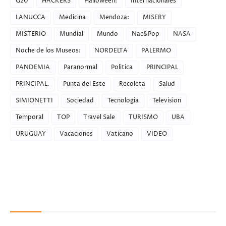
G20
HACKERS
Halloween:
Internacionales
LANUCCA
Medicina
Mendoza:
MISERY
MISTERIO
Mundial
Mundo
Nac&Pop
NASA
Noche de los Museos:
NORDELTA
PALERMO
PANDEMIA
Paranormal
Politica
PRINCIPAL
PRINCIPAL.
Punta del Este
Recoleta
Salud
SIMIONETTI
Sociedad
Tecnologia
Television
Temporal
TOP
Travel Sale
TURISMO
UBA
URUGUAY
Vacaciones
Vaticano
VIDEO
Recent Posts