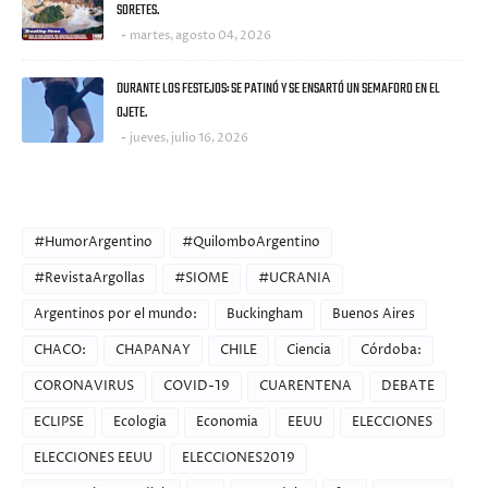
SORETES.
martes, agosto 04, 2026
DURANTE LOS FESTEJOS: SE PATINÓ Y SE ENSARTÓ UN SEMAFORO EN EL
OJETE.
jueves, julio 16, 2026
CATEGORIES
#HumorArgentino
#QuilomboArgentino
#RevistaArgollas
#SIOME
#UCRANIA
Argentinos por el mundo:
Buckingham
Buenos Aires
CHACO:
CHAPANAY
CHILE
Ciencia
Córdoba:
CORONAVIRUS
COVID-19
CUARENTENA
DEBATE
ECLIPSE
Ecologia
Economia
EEUU
ELECCIONES
ELECCIONES EEUU
ELECCIONES2019