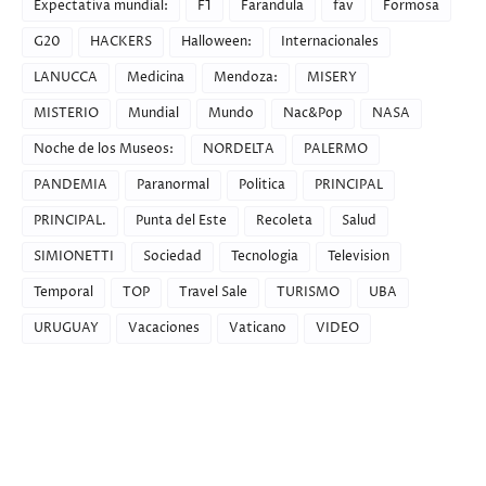
Expectativa mundial:
F1
Farandula
fav
Formosa
G20
HACKERS
Halloween:
Internacionales
LANUCCA
Medicina
Mendoza:
MISERY
MISTERIO
Mundial
Mundo
Nac&Pop
NASA
Noche de los Museos:
NORDELTA
PALERMO
PANDEMIA
Paranormal
Politica
PRINCIPAL
PRINCIPAL.
Punta del Este
Recoleta
Salud
SIMIONETTI
Sociedad
Tecnologia
Television
Temporal
TOP
Travel Sale
TURISMO
UBA
URUGUAY
Vacaciones
Vaticano
VIDEO
Recent Posts