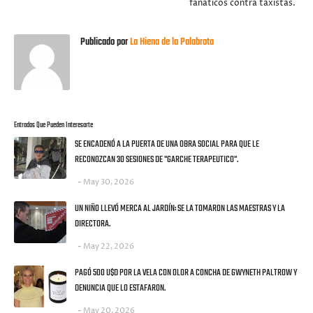
fanáticos contra taxistas.
Publicado por
La Hiena de la Palabrota
Entradas Que Pueden Interesarte
SE ENCADENÓ A LA PUERTA DE UNA OBRA SOCIAL PARA QUE LE
RECONOZCAN 30 SESIONES DE "GARCHE TERAPEUTICO".
May 30, 2026
UN NIÑO LLEVÓ MERCA AL JARDÍN: SE LA TOMARON LAS MAESTRAS Y LA
DIRECTORA.
May 22, 2026
PAGÓ 500 U$D POR LA VELA CON OLOR A CONCHA DE GWYNETH PALTROW Y
DENUNCIA QUE LO ESTAFARON.
May 20, 2026