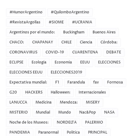
CATEGORIES
#HumorArgentino
#QuilomboArgentino
#RevistaArgollas
#SIOME
#UCRANIA
Argentinos por el mundo:
Buckingham
Buenos Aires
CHACO:
CHAPANAY
CHILE
Ciencia
Córdoba:
CORONAVIRUS
COVID-19
CUARENTENA
DEBATE
ECLIPSE
Ecologia
Economia
EEUU
ELECCIONES
ELECCIONES EEUU
ELECCIONES2019
Expectativa mundial:
F1
Farandula
fav
Formosa
G20
HACKERS
Halloween:
Internacionales
LANUCCA
Medicina
Mendoza:
MISERY
MISTERIO
Mundial
Mundo
Nac&Pop
NASA
Noche de los Museos:
NORDELTA
PALERMO
PANDEMIA
Paranormal
Politica
PRINCIPAL