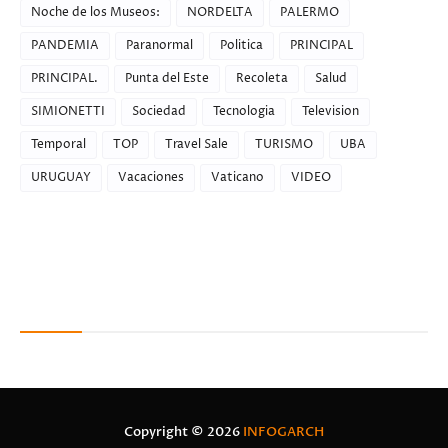
Noche de los Museos:
NORDELTA
PALERMO
PANDEMIA
Paranormal
Politica
PRINCIPAL
PRINCIPAL.
Punta del Este
Recoleta
Salud
SIMIONETTI
Sociedad
Tecnologia
Television
Temporal
TOP
Travel Sale
TURISMO
UBA
URUGUAY
Vacaciones
Vaticano
VIDEO
Recent Posts
Copyright ©
2026
INFOGARCH