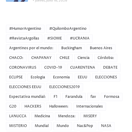
jueves, julio 16, 2026
CATEGORIES
#HumorArgentino
#QuilomboArgentino
#RevistaArgollas
#SIOME
#UCRANIA
Argentinos por el mundo:
Buckingham
Buenos Aires
CHACO:
CHAPANAY
CHILE
Ciencia
Córdoba:
CORONAVIRUS
COVID-19
CUARENTENA
DEBATE
ECLIPSE
Ecologia
Economia
EEUU
ELECCIONES
ELECCIONES EEUU
ELECCIONES2019
Expectativa mundial:
F1
Farandula
fav
Formosa
G20
HACKERS
Halloween:
Internacionales
LANUCCA
Medicina
Mendoza:
MISERY
MISTERIO
Mundial
Mundo
Nac&Pop
NASA