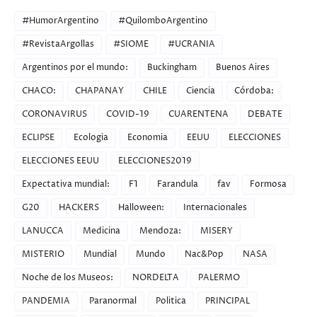
#HumorArgentino
#QuilomboArgentino
#RevistaArgollas
#SIOME
#UCRANIA
Argentinos por el mundo:
Buckingham
Buenos Aires
CHACO:
CHAPANAY
CHILE
Ciencia
Córdoba:
CORONAVIRUS
COVID-19
CUARENTENA
DEBATE
ECLIPSE
Ecologia
Economia
EEUU
ELECCIONES
ELECCIONES EEUU
ELECCIONES2019
Expectativa mundial:
F1
Farandula
fav
Formosa
G20
HACKERS
Halloween:
Internacionales
LANUCCA
Medicina
Mendoza:
MISERY
MISTERIO
Mundial
Mundo
Nac&Pop
NASA
Noche de los Museos:
NORDELTA
PALERMO
PANDEMIA
Paranormal
Politica
PRINCIPAL