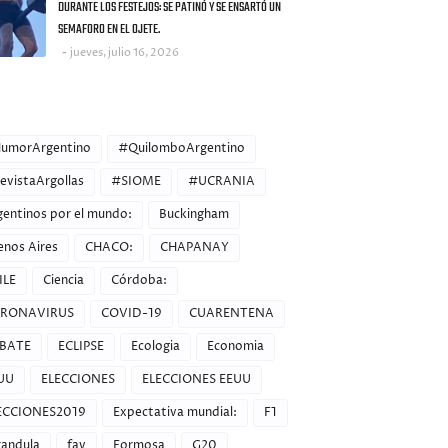
DURANTE LOS FESTEJOS: SE PATINÓ Y SE ENSARTÓ UN
SEMAFORO EN EL OJETE.
jueves, julio 16, 2026
ORIES
umorArgentino
#QuilomboArgentino
evistaArgollas
#SIOME
#UCRANIA
gentinos por el mundo:
Buckingham
enos Aires
CHACO:
CHAPANAY
ILE
Ciencia
Córdoba:
RONAVIRUS
COVID-19
CUARENTENA
BATE
ECLIPSE
Ecologia
Economia
UU
ELECCIONES
ELECCIONES EEUU
ECCIONES2019
Expectativa mundial:
F1
randula
fav
Formosa
G20