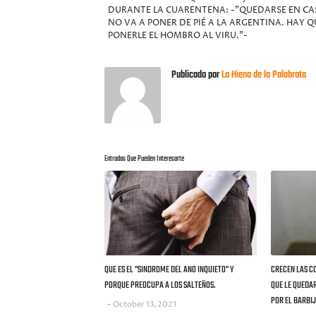
DURANTE LA CUARENTENA: -"QUEDARSE EN CA
NO VA A PONER DE PIÉ A LA ARGENTINA. HAY Q
PONERLE EL HOMBRO AL VIRU."-
Publicado por
La Hiena de la Palabrota
Entradas Que Pueden Interesarte
QUE ES EL "SINDROME DEL ANO INQUIETO" Y
CRECEN LAS C
PORQUE PREOCUPA A LOS SALTEÑOS.
QUE LE QUEDA
POR EL BARBIJ
October 13, 2021