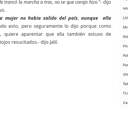
 le trancó la marcha a tras, no se que carajo hizo
."- dijo
HA
vo.
a mujer no habia salido del país
,
aunque ella
LA
gando esto, pero seguramente lo dijo porque como
MI
, quiere aparentar que ella también estuvo de
NA
jos resucitados.- dijo Jalil.
PA
Pol
Pun
SI
Tel
TU
Va