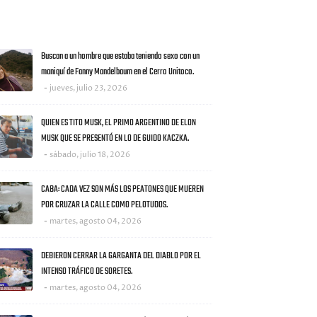
AS NOTICIAS
Buscan a un hombre que estaba teniendo sexo con un
maniquí de Fanny Mandelbaum en el Cerro Unitoco.
jueves, julio 23, 2026
QUIEN ES TITO MUSK, EL PRIMO ARGENTINO DE ELON
MUSK QUE SE PRESENTÓ EN LO DE GUIDO KACZKA.
sábado, julio 18, 2026
CABA: CADA VEZ SON MÁS LOS PEATONES QUE MUEREN
POR CRUZAR LA CALLE COMO PELOTUDOS.
martes, agosto 04, 2026
DEBIERON CERRAR LA GARGANTA DEL DIABLO POR EL
INTENSO TRÁFICO DE SORETES.
martes, agosto 04, 2026