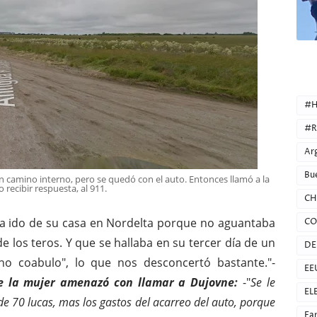
CATEG
#H
#R
Ar
Bu
un camino interno, pero se quedó con el auto. Entonces llamó a la
o recibir respuesta, al 911.
CH
ia ido de su casa en Nordelta porque no aguantaba
CO
 de los teros. Y que se hallaba en su tercer día de un
DE
ho coabulo", lo que nos desconcertó bastante."-
EE
e la mujer amenazó con llamar a Dujovne:
-"
Se le
EL
de 70 lucas, mas los gastos del acarreo del auto, porque
Fa