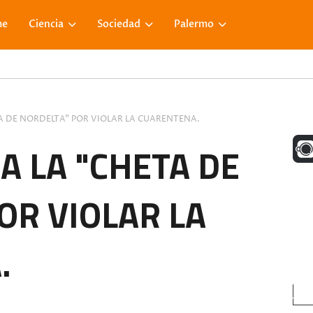
me
Ciencia
Sociedad
Palermo
A DE NORDELTA" POR VIOLAR LA CUARENTENA.
UNA M
A LA "CHETA DE
OR VIOLAR LA
FACE
.
VISIT