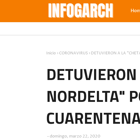
Ho
Inicio
CORONAVIRUS
DETUVIERON A LA "CHET
DETUVIERON 
NORDELTA" P
CUARENTENA
domingo, marzo 22, 2020