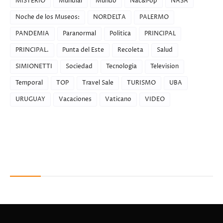
MISTERIO
Mundial
Mundo
Nac&Pop
NASA
Noche de los Museos:
NORDELTA
PALERMO
PANDEMIA
Paranormal
Politica
PRINCIPAL
PRINCIPAL.
Punta del Este
Recoleta
Salud
SIMIONETTI
Sociedad
Tecnologia
Television
Temporal
TOP
Travel Sale
TURISMO
UBA
URUGUAY
Vacaciones
Vaticano
VIDEO
Recent Posts