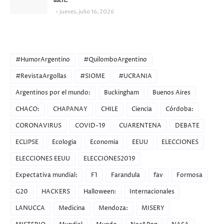
OJETE.
jueves, julio 16, 2026
CATEGORIES
#HumorArgentino
#QuilomboArgentino
#RevistaArgollas
#SIOME
#UCRANIA
Argentinos por el mundo:
Buckingham
Buenos Aires
CHACO:
CHAPANAY
CHILE
Ciencia
Córdoba:
CORONAVIRUS
COVID-19
CUARENTENA
DEBATE
ECLIPSE
Ecologia
Economia
EEUU
ELECCIONES
ELECCIONES EEUU
ELECCIONES2019
Expectativa mundial:
F1
Farandula
fav
Formosa
G20
HACKERS
Halloween:
Internacionales
LANUCCA
Medicina
Mendoza:
MISERY