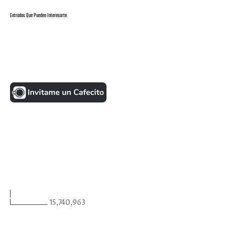
Entradas Que Pueden Interesarte
UNA MONEDITA POR FAVOR
FACEBOOK
VISITANTES
15,740,963