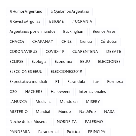
CATEGORIES
#HumorArgentino
#QuilomboArgentino
#RevistaArgollas
#SIOME
#UCRANIA
Argentinos por el mundo:
Buckingham
Buenos Aires
CHACO:
CHAPANAY
CHILE
Ciencia
Córdoba:
CORONAVIRUS
COVID-19
CUARENTENA
DEBATE
ECLIPSE
Ecologia
Economia
EEUU
ELECCIONES
ELECCIONES EEUU
ELECCIONES2019
Expectativa mundial:
F1
Farandula
fav
Formosa
G20
HACKERS
Halloween:
Internacionales
LANUCCA
Medicina
Mendoza:
MISERY
MISTERIO
Mundial
Mundo
Nac&Pop
NASA
Noche de los Museos:
NORDELTA
PALERMO
PANDEMIA
Paranormal
Politica
PRINCIPAL