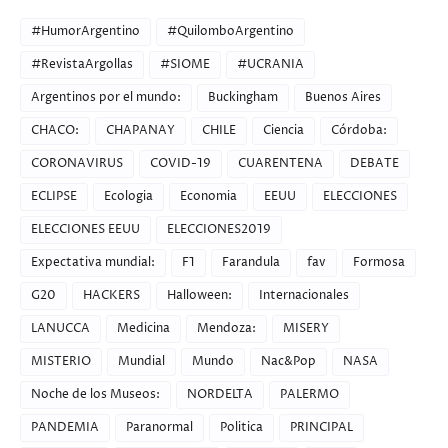
#HumorArgentino
#QuilomboArgentino
#RevistaArgollas
#SIOME
#UCRANIA
Argentinos por el mundo:
Buckingham
Buenos Aires
CHACO:
CHAPANAY
CHILE
Ciencia
Córdoba:
CORONAVIRUS
COVID-19
CUARENTENA
DEBATE
ECLIPSE
Ecologia
Economia
EEUU
ELECCIONES
ELECCIONES EEUU
ELECCIONES2019
Expectativa mundial:
F1
Farandula
fav
Formosa
G20
HACKERS
Halloween:
Internacionales
LANUCCA
Medicina
Mendoza:
MISERY
MISTERIO
Mundial
Mundo
Nac&Pop
NASA
Noche de los Museos:
NORDELTA
PALERMO
PANDEMIA
Paranormal
Politica
PRINCIPAL