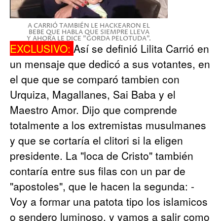
A CARRIÓ TAMBIÉN LE HACKEARON EL
BEBE QUE HABLA QUE SIEMPRE LLEVA
Y AHORA LE DICE "GORDA PELOTUDA".
EXCLUSIVO:
Así se definió Lilita Carrió en
un mensaje que dedicó a sus votantes, en
el que que se comparó tambien con
Urquiza, Magallanes, Sai Baba y el
Maestro Amor. Dijo que comprende
totalmente a los extremistas musulmanes
y que se cortaría el clitori si la eligen
presidente. La "loca de Cristo" también
contaría entre sus filas con un par de
"apostoles", que le hacen la segunda: -
Voy a formar una patota tipo los islamicos
o sendero luminoso, y vamos a salir como