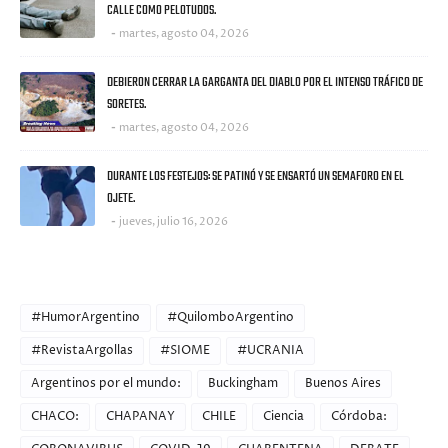
CALLE COMO PELOTUDOS.
martes, agosto 04, 2026
DEBIERON CERRAR LA GARGANTA DEL DIABLO POR EL INTENSO TRÁFICO DE
SORETES.
martes, agosto 04, 2026
DURANTE LOS FESTEJOS: SE PATINÓ Y SE ENSARTÓ UN SEMAFORO EN EL
OJETE.
jueves, julio 16, 2026
CATEGORIES
#HumorArgentino
#QuilomboArgentino
#RevistaArgollas
#SIOME
#UCRANIA
Argentinos por el mundo:
Buckingham
Buenos Aires
CHACO:
CHAPANAY
CHILE
Ciencia
Córdoba: