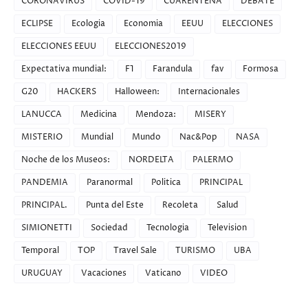
CORONAVIRUS
COVID-19
CUARENTENA
DEBATE
ECLIPSE
Ecologia
Economia
EEUU
ELECCIONES
ELECCIONES EEUU
ELECCIONES2019
Expectativa mundial:
F1
Farandula
fav
Formosa
G20
HACKERS
Halloween:
Internacionales
LANUCCA
Medicina
Mendoza:
MISERY
MISTERIO
Mundial
Mundo
Nac&Pop
NASA
Noche de los Museos:
NORDELTA
PALERMO
PANDEMIA
Paranormal
Politica
PRINCIPAL
PRINCIPAL.
Punta del Este
Recoleta
Salud
SIMIONETTI
Sociedad
Tecnologia
Television
Temporal
TOP
Travel Sale
TURISMO
UBA
URUGUAY
Vacaciones
Vaticano
VIDEO