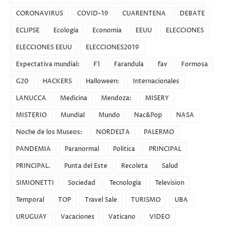
CORONAVIRUS
COVID-19
CUARENTENA
DEBATE
ECLIPSE
Ecologia
Economia
EEUU
ELECCIONES
ELECCIONES EEUU
ELECCIONES2019
Expectativa mundial:
F1
Farandula
fav
Formosa
G20
HACKERS
Halloween:
Internacionales
LANUCCA
Medicina
Mendoza:
MISERY
MISTERIO
Mundial
Mundo
Nac&Pop
NASA
Noche de los Museos:
NORDELTA
PALERMO
PANDEMIA
Paranormal
Politica
PRINCIPAL
PRINCIPAL.
Punta del Este
Recoleta
Salud
SIMIONETTI
Sociedad
Tecnologia
Television
Temporal
TOP
Travel Sale
TURISMO
UBA
URUGUAY
Vacaciones
Vaticano
VIDEO