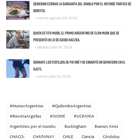
DEBIERON CERRAR LA GARGANTA DEL DIABLO POR EL INTENSO TRÁFICO DE
SORETES.
martes, agosto 04, 2026
QUIEN ES TITO MUSK, EL PRIMO ARGENTINO DE ELON MUSK QUE SE
PRESENTÓ EN LO DE GUIDO KACZKA.
sábado, julio 18, 2026
DURANTE LOS FESTEJOS: SE PATINÓ Y SE ENSARTÓ UN SEMAFORO EN EL
OJETE.
jueves, julio 16, 2026
CATEGORIES
#HumorArgentino
#QuilomboArgentino
#RevistaArgollas
#SIOME
#UCRANIA
Argentinos por el mundo:
Buckingham
Buenos Aires
CHACO:
CHAPANAY
CHILE
Ciencia
Córdoba: