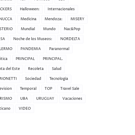
CKERS
Halloween:
Internacionales
NUCCA
Medicina
Mendoza:
MISERY
STERIO
Mundial
Mundo
Nac&Pop
SA
Noche de los Museos:
NORDELTA
LERMO
PANDEMIA
Paranormal
itica
PRINCIPAL
PRINCIPAL.
ta del Este
Recoleta
Salud
MIONETTI
Sociedad
Tecnologia
evision
Temporal
TOP
Travel Sale
RISMO
UBA
URUGUAY
Vacaciones
ticano
VIDEO