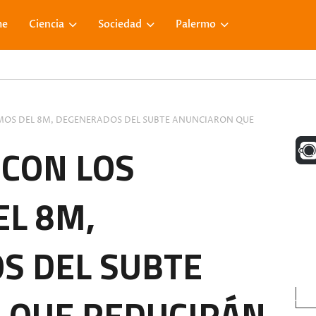
me
Ciencia
Sociedad
Palermo
AMOS DEL 8M, DEGENERADOS DEL SUBTE ANUNCIARON QUE
UNA M
 CON LOS
L 8M,
FACE
S DEL SUBTE
VISIT
 QUE REDUCIRÁN