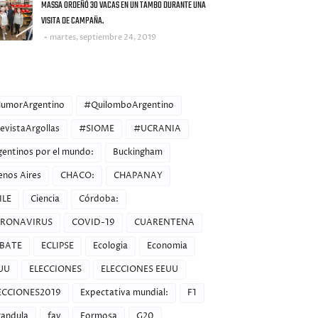
MASSA ORDEÑÓ 30 VACAS EN UN TAMBO DURANTE UNA
VISITA DE CAMPAÑA.
martes, septiembre 24, 2019
ORIES
umorArgentino
#QuilomboArgentino
evistaArgollas
#SIOME
#UCRANIA
gentinos por el mundo:
Buckingham
enos Aires
CHACO:
CHAPANAY
ILE
Ciencia
Córdoba:
RONAVIRUS
COVID-19
CUARENTENA
BATE
ECLIPSE
Ecologia
Economia
UU
ELECCIONES
ELECCIONES EEUU
ECCIONES2019
Expectativa mundial:
F1
randula
fav
Formosa
G20