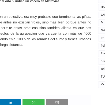
el orto."- indicó un vocero de Metrovias.
HA
LA
 en un colectivo, era muy probable que terminen a las piñas.
e antes no existian trolos, sino mas bien porque antes no
MI
 permite estas prácticas sino también alienta en que nos
NA
ilosofos de la agrupación que ya cuenta con más de 4000
PA
ndo en el 100% de los ramales del subte y trenes urbanos
larga distancia.
Pol
Pun
SI
Tel
TU
Va