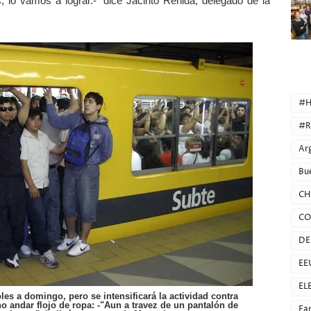
s, lo vamos a lograr.-" dice Jacinto Reñida, delegado de la
CATEG
#H
#R
Ar
Bu
CH
CO
DE
EE
EL
s a domingo, pero se intensificará la actividad contra
o andar flojo de ropa: -"Aun a travez de un pantalón de
Fa