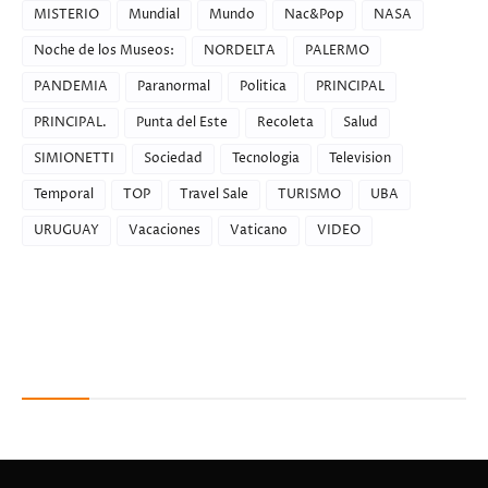
MISTERIO
Mundial
Mundo
Nac&Pop
NASA
Noche de los Museos:
NORDELTA
PALERMO
PANDEMIA
Paranormal
Politica
PRINCIPAL
PRINCIPAL.
Punta del Este
Recoleta
Salud
SIMIONETTI
Sociedad
Tecnologia
Television
Temporal
TOP
Travel Sale
TURISMO
UBA
URUGUAY
Vacaciones
Vaticano
VIDEO
Recent Posts