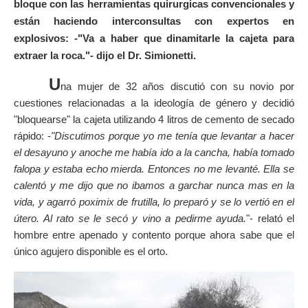
bloque con las herramientas quirurgicas convencionales y
están haciendo interconsultas con expertos en
explosivos: -"Va a haber que dinamitarle la cajeta para
extraer la roca."- dijo el Dr. Simionetti.
U
na mujer de 32 años discutió con su novio por
cuestiones relacionadas a la ideología de género y decidió
"bloquearse" la cajeta utilizando 4 litros de cemento de secado
rápido: -
"Discutimos porque yo me tenía que levantar a hacer
el desayuno y anoche me había ido a la cancha, había tomado
falopa y estaba echo mierda. Entonces no me levanté. Ella se
calentó y me dijo que no ibamos a garchar nunca mas en la
vida, y agarró poximix de frutilla, lo preparó y se lo vertió en el
útero. Al rato se le secó y vino a pedirme ayuda.
"- relató el
hombre entre apenado y contento porque ahora sabe que el
único agujero disponible es el orto.