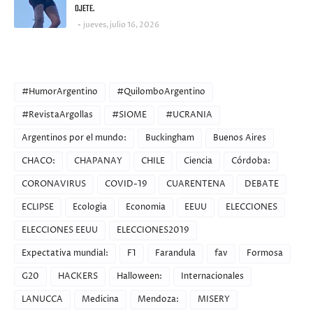
OJETE.
jueves, julio 16, 2026
CATEGORIES
#HumorArgentino
#QuilomboArgentino
#RevistaArgollas
#SIOME
#UCRANIA
Argentinos por el mundo:
Buckingham
Buenos Aires
CHACO:
CHAPANAY
CHILE
Ciencia
Córdoba:
CORONAVIRUS
COVID-19
CUARENTENA
DEBATE
ECLIPSE
Ecologia
Economia
EEUU
ELECCIONES
ELECCIONES EEUU
ELECCIONES2019
Expectativa mundial:
F1
Farandula
fav
Formosa
G20
HACKERS
Halloween:
Internacionales
LANUCCA
Medicina
Mendoza:
MISERY