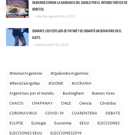
DEBIERON CERRAR LA GARGANTA DEL DIABLO POR EL INTENSO TRÁFICO DE
SORETES.
martes, agosto 04, 2026
DURANTE LOS FESTEJOS: SE PATINÓ Y SE ENSARTÓ UN SEMAFORO EN EL
OJETE.
jueves, julio 16, 2026
CATEGORIES
#HumorArgentino
#QuilomboArgentino
#RevistaArgollas
#SIOME
#UCRANIA
Argentinos por el mundo:
Buckingham
Buenos Aires
CHACO:
CHAPANAY
CHILE
Ciencia
Córdoba:
CORONAVIRUS
COVID-19
CUARENTENA
DEBATE
ECLIPSE
Ecologia
Economia
EEUU
ELECCIONES
ELECCIONES EEUU
ELECCIONES2019