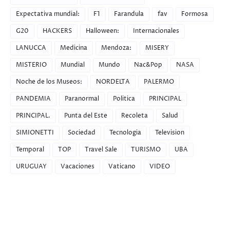
Expectativa mundial:
F1
Farandula
fav
Formosa
G20
HACKERS
Halloween:
Internacionales
LANUCCA
Medicina
Mendoza:
MISERY
MISTERIO
Mundial
Mundo
Nac&Pop
NASA
Noche de los Museos:
NORDELTA
PALERMO
PANDEMIA
Paranormal
Politica
PRINCIPAL
PRINCIPAL.
Punta del Este
Recoleta
Salud
SIMIONETTI
Sociedad
Tecnologia
Television
Temporal
TOP
Travel Sale
TURISMO
UBA
URUGUAY
Vacaciones
Vaticano
VIDEO