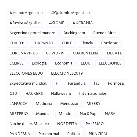
CATEGORIES
#HumorArgentino
#QuilomboArgentino
#RevistaArgollas
#SIOME
#UCRANIA
Argentinos por el mundo:
Buckingham
Buenos Aires
CHACO:
CHAPANAY
CHILE
Ciencia
Córdoba:
CORONAVIRUS
COVID-19
CUARENTENA
DEBATE
ECLIPSE
Ecologia
Economia
EEUU
ELECCIONES
ELECCIONES EEUU
ELECCIONES2019
Expectativa mundial:
F1
Farandula
fav
Formosa
G20
HACKERS
Halloween:
Internacionales
LANUCCA
Medicina
Mendoza:
MISERY
MISTERIO
Mundial
Mundo
Nac&Pop
NASA
Noche de los Museos:
NORDELTA
PALERMO
PANDEMIA
Paranormal
Politica
PRINCIPAL