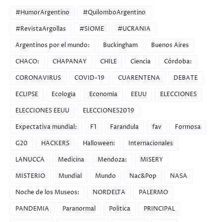
#HumorArgentino
#QuilomboArgentino
#RevistaArgollas
#SIOME
#UCRANIA
Argentinos por el mundo:
Buckingham
Buenos Aires
CHACO:
CHAPANAY
CHILE
Ciencia
Córdoba:
CORONAVIRUS
COVID-19
CUARENTENA
DEBATE
ECLIPSE
Ecologia
Economia
EEUU
ELECCIONES
ELECCIONES EEUU
ELECCIONES2019
Expectativa mundial:
F1
Farandula
fav
Formosa
G20
HACKERS
Halloween:
Internacionales
LANUCCA
Medicina
Mendoza:
MISERY
MISTERIO
Mundial
Mundo
Nac&Pop
NASA
Noche de los Museos:
NORDELTA
PALERMO
PANDEMIA
Paranormal
Politica
PRINCIPAL