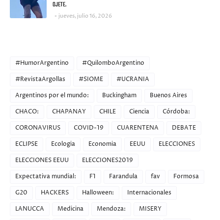
OJETE.
jueves, julio 16, 2026
CATEGORIES
#HumorArgentino
#QuilomboArgentino
#RevistaArgollas
#SIOME
#UCRANIA
Argentinos por el mundo:
Buckingham
Buenos Aires
CHACO:
CHAPANAY
CHILE
Ciencia
Córdoba:
CORONAVIRUS
COVID-19
CUARENTENA
DEBATE
ECLIPSE
Ecologia
Economia
EEUU
ELECCIONES
ELECCIONES EEUU
ELECCIONES2019
Expectativa mundial:
F1
Farandula
fav
Formosa
G20
HACKERS
Halloween:
Internacionales
LANUCCA
Medicina
Mendoza:
MISERY