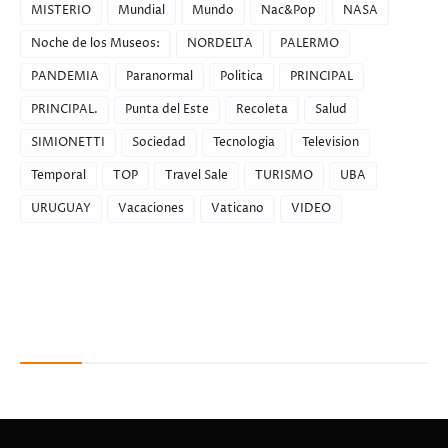
MISTERIO
Mundial
Mundo
Nac&Pop
NASA
Noche de los Museos:
NORDELTA
PALERMO
PANDEMIA
Paranormal
Politica
PRINCIPAL
PRINCIPAL.
Punta del Este
Recoleta
Salud
SIMIONETTI
Sociedad
Tecnologia
Television
Temporal
TOP
Travel Sale
TURISMO
UBA
URUGUAY
Vacaciones
Vaticano
VIDEO
Recent Posts