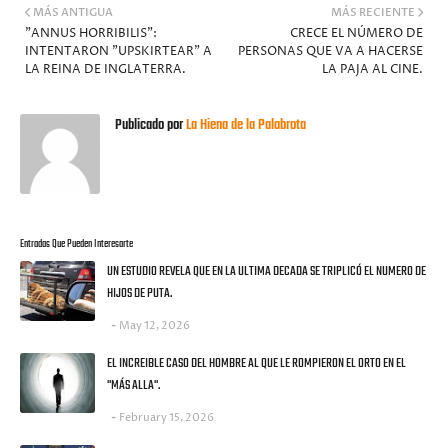
MÁS ANTIGUA
MÁS RECIENTE
"ANNUS HORRIBILIS":
CRECE EL NÚMERO DE
INTENTARON "UPSKIRTEAR" A
PERSONAS QUE VA A HACERSE
LA REINA DE INGLATERRA.
LA PAJA AL CINE.
Publicado por
La Hiena de la Palabrota
Entradas Que Pueden Interesarte
UN ESTUDIO REVELA QUE EN LA ULTIMA DECADA SE TRIPLICÓ EL NUMERO DE
HIJOS DE PUTA.
May 12, 2026
EL INCREIBLE CASO DEL HOMBRE AL QUE LE ROMPIERON EL ORTO EN EL
"MÁS ALLA".
February 15, 2026