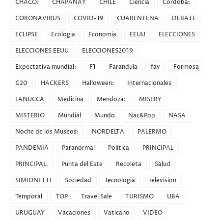
CHACO:
CHAPANAY
CHILE
Ciencia
Córdoba:
CORONAVIRUS
COVID-19
CUARENTENA
DEBATE
ECLIPSE
Ecologia
Economia
EEUU
ELECCIONES
ELECCIONES EEUU
ELECCIONES2019
Expectativa mundial:
F1
Farandula
fav
Formosa
G20
HACKERS
Halloween:
Internacionales
LANUCCA
Medicina
Mendoza:
MISERY
MISTERIO
Mundial
Mundo
Nac&Pop
NASA
Noche de los Museos:
NORDELTA
PALERMO
PANDEMIA
Paranormal
Politica
PRINCIPAL
PRINCIPAL.
Punta del Este
Recoleta
Salud
SIMIONETTI
Sociedad
Tecnologia
Television
Temporal
TOP
Travel Sale
TURISMO
UBA
URUGUAY
Vacaciones
Vaticano
VIDEO