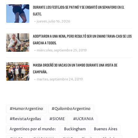
DURANTE LOS FESTEJOS: SE PATINÓ Y SE ENSARTÓ UN SEMAFORO EN EL
OJETE.
jueves, julio 16, 2026
ADOPTARON A UNA NENA, PERO RESULTÓ SER UN ENANO TRAVA: CASI SE LOS
GARCHA A TODOS.
miércoles, septiembre 25, 2019
MASSA ORDEÑÓ 30 VACAS EN UN TAMBO DURANTE UNA VISITA DE
CAMPAÑA.
martes, septiembre 24, 2019
CATEGORIES
#HumorArgentino
#QuilomboArgentino
#RevistaArgollas
#SIOME
#UCRANIA
Argentinos por el mundo:
Buckingham
Buenos Aires