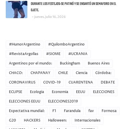
DURANTE LOS FESTEJOS: SE PATINÓ Y SE ENSARTÓ UN SEMAFORO EN EL
OJETE.
jueves, julio 16, 2026
CATEGORIES
#HumorArgentino
#QuilomboArgentino
#RevistaArgollas
#SIOME
#UCRANIA
Argentinos por el mundo:
Buckingham
Buenos Aires
CHACO:
CHAPANAY
CHILE
Ciencia
Córdoba:
CORONAVIRUS
COVID-19
CUARENTENA
DEBATE
ECLIPSE
Ecologia
Economia
EEUU
ELECCIONES
ELECCIONES EEUU
ELECCIONES2019
Expectativa mundial:
F1
Farandula
fav
Formosa
G20
HACKERS
Halloween:
Internacionales