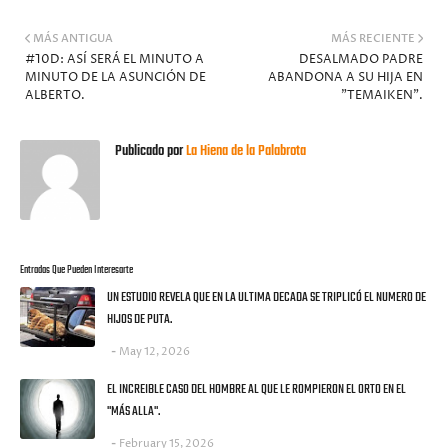
MÁS ANTIGUA
MÁS RECIENTE
#10D: ASÍ SERÁ EL MINUTO A
DESALMADO PADRE
MINUTO DE LA ASUNCIÓN DE
ABANDONA A SU HIJA EN
ALBERTO.
"TEMAIKEN".
Publicado por
La Hiena de la Palabrota
Entradas Que Pueden Interesarte
UN ESTUDIO REVELA QUE EN LA ULTIMA DECADA SE TRIPLICÓ EL NUMERO DE
HIJOS DE PUTA.
May 12, 2026
EL INCREIBLE CASO DEL HOMBRE AL QUE LE ROMPIERON EL ORTO EN EL
"MÁS ALLA".
February 15, 2026