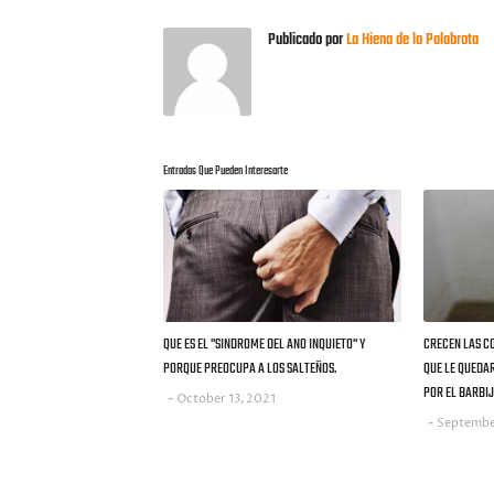
Publicado por
La Hiena de la Palabrota
Entradas Que Pueden Interesarte
QUE ES EL "SINDROME DEL ANO INQUIETO" Y
CRECEN LAS C
PORQUE PREOCUPA A LOS SALTEÑOS.
QUE LE QUEDA
POR EL BARBIJ
October 13, 2021
Septembe