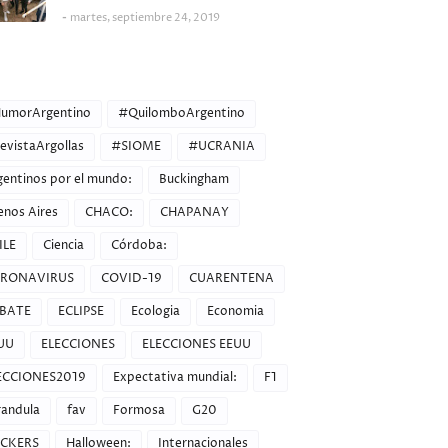
martes, septiembre 24, 2019
ORIES
umorArgentino
#QuilomboArgentino
evistaArgollas
#SIOME
#UCRANIA
gentinos por el mundo:
Buckingham
enos Aires
CHACO:
CHAPANAY
ILE
Ciencia
Córdoba:
RONAVIRUS
COVID-19
CUARENTENA
BATE
ECLIPSE
Ecologia
Economia
UU
ELECCIONES
ELECCIONES EEUU
ECCIONES2019
Expectativa mundial:
F1
randula
fav
Formosa
G20
CKERS
Halloween:
Internacionales