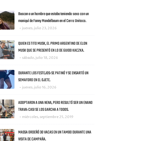
AS NOTICIAS
Buscan a un hombre que estaba teniendo sexo con un
maniquí de Fanny Mandelbaum en el Cerro Unitoco.
jueves, julio 23, 2026
QUIEN ES TITO MUSK, EL PRIMO ARGENTINO DE ELON
MUSK QUE SE PRESENTÓ EN LO DE GUIDO KACZKA.
sábado, julio 18, 2026
DURANTE LOS FESTEJOS: SE PATINÓ Y SE ENSARTÓ UN
SEMAFORO EN EL OJETE.
jueves, julio 16, 2026
ADOPTARON A UNA NENA, PERO RESULTÓ SER UN ENANO
TRAVA: CASI SE LOS GARCHA A TODOS.
miércoles, septiembre 25, 2019
MASSA ORDEÑÓ 30 VACAS EN UN TAMBO DURANTE UNA
VISITA DE CAMPAÑA.