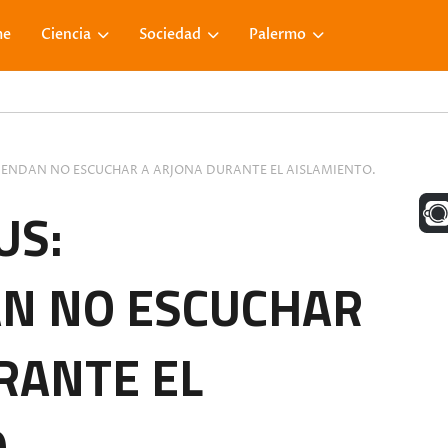
me
Ciencia
Sociedad
Palermo
ENDAN NO ESCUCHAR A ARJONA DURANTE EL AISLAMIENTO.
UNA M
US:
N NO ESCUCHAR
FACE
RANTE EL
VISIT
.