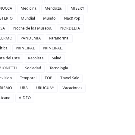
NUCCA
Medicina
Mendoza:
MISERY
STERIO
Mundial
Mundo
Nac&Pop
SA
Noche de los Museos:
NORDELTA
LERMO
PANDEMIA
Paranormal
itica
PRINCIPAL
PRINCIPAL.
ta del Este
Recoleta
Salud
MIONETTI
Sociedad
Tecnologia
evision
Temporal
TOP
Travel Sale
RISMO
UBA
URUGUAY
Vacaciones
ticano
VIDEO