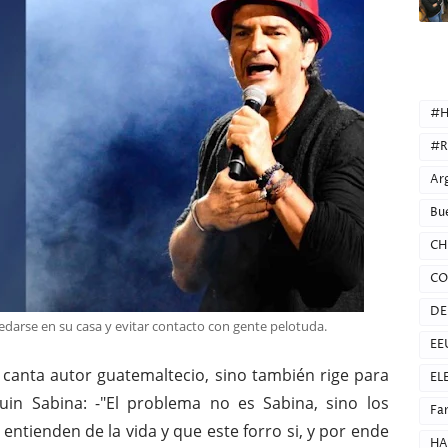
CATEG
#H
#R
Ar
Bu
CH
CO
DE
edarse en su casa y evitar contacto con gente pelotuda.
EE
 canta autor guatemaltecio, sino también rige para
EL
in Sabina: -"El problema no es Sabina, sino los
Fa
ntienden de la vida y que este forro si, y por ende
HA