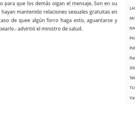
lo para que los demás oigan el mensaje. Son en su
LA
 hayan mantenido relaciones sexuales gratuitas en
MI
caso de quee algún forro haga esto, aguantarse y
lpearlo.- advirtió el ministro de salud.
NA
PA
Pol
Pun
SI
Tel
TU
Va