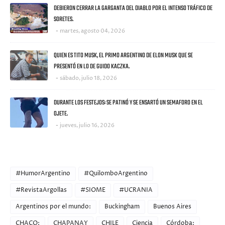
DEBIERON CERRAR LA GARGANTA DEL DIABLO POR EL INTENSO TRÁFICO DE
SORETES.
martes, agosto 04, 2026
QUIEN ES TITO MUSK, EL PRIMO ARGENTINO DE ELON MUSK QUE SE
PRESENTÓ EN LO DE GUIDO KACZKA.
sábado, julio 18, 2026
DURANTE LOS FESTEJOS: SE PATINÓ Y SE ENSARTÓ UN SEMAFORO EN EL
OJETE.
jueves, julio 16, 2026
CATEGORIES
#HumorArgentino
#QuilomboArgentino
#RevistaArgollas
#SIOME
#UCRANIA
Argentinos por el mundo:
Buckingham
Buenos Aires
CHACO:
CHAPANAY
CHILE
Ciencia
Córdoba: