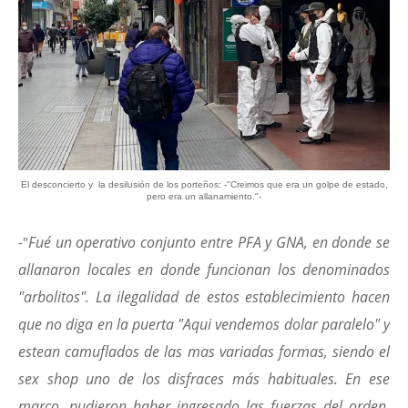
El desconcierto y la desilusión de los porteños: -"Creimos que era un golpe de estado,
pero era un allanamiento."-
Fué un operativo conjunto entre PFA y GNA, en donde se
-"
allanaron locales en donde funcionan los denominados
"arbolitos". La ilegalidad de estos establecimiento hacen
que no diga en la puerta "Aqui vendemos dolar paralelo" y
estean camuflados de las mas variadas formas, siendo el
sex shop uno de los disfraces más habituales. En ese
marco, pudieron haber ingresado las fuerzas del orden,