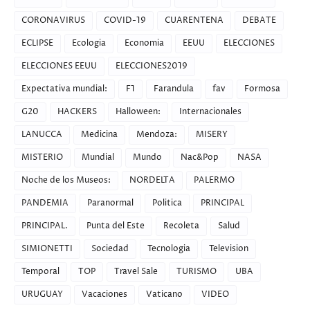
CORONAVIRUS
COVID-19
CUARENTENA
DEBATE
ECLIPSE
Ecologia
Economia
EEUU
ELECCIONES
ELECCIONES EEUU
ELECCIONES2019
Expectativa mundial:
F1
Farandula
fav
Formosa
G20
HACKERS
Halloween:
Internacionales
LANUCCA
Medicina
Mendoza:
MISERY
MISTERIO
Mundial
Mundo
Nac&Pop
NASA
Noche de los Museos:
NORDELTA
PALERMO
PANDEMIA
Paranormal
Politica
PRINCIPAL
PRINCIPAL.
Punta del Este
Recoleta
Salud
SIMIONETTI
Sociedad
Tecnologia
Television
Temporal
TOP
Travel Sale
TURISMO
UBA
URUGUAY
Vacaciones
Vaticano
VIDEO