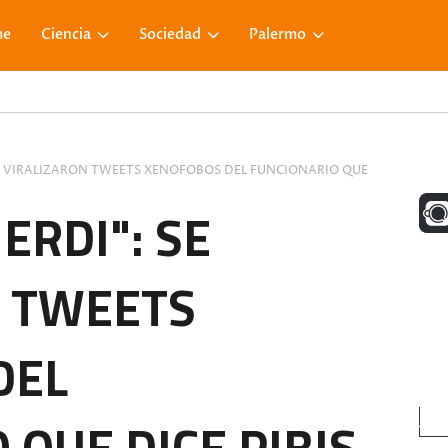
me
Ciencia
Sociedad
Palermo
 SE VIRALIZARON TWEETS XENOFOBOS DEL FUNCIONARIO QUE
UNA M
IERDI": SE
N TWEETS
FACE
DEL
VISIT
QUE DICE PIBIS.