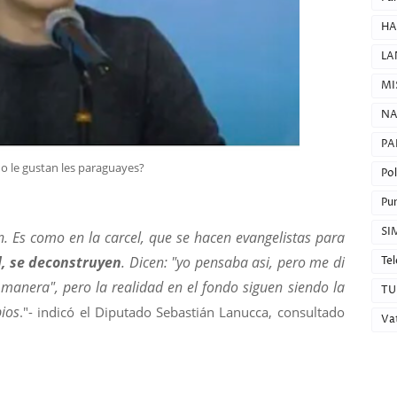
HA
LA
MI
NA
PA
 no le gustan les paraguayes?
Pol
Pun
SI
n. Es como en la carcel, que se hacen evangelistas para
il, se deconstruyen
. Dicen: "yo pensaba asi, pero me di
Tel
manera", pero la realidad en el fondo siguen siendo la
TU
pios
."- indicó el Diputado Sebastián Lanucca, consultado
Va