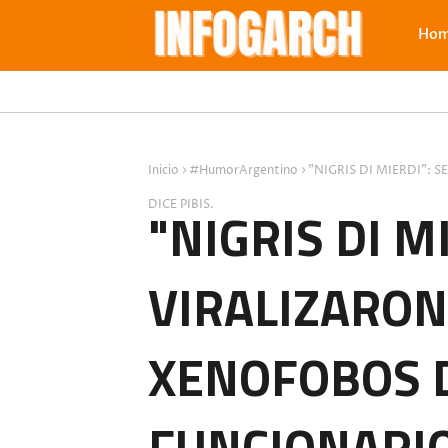
Ho
Inicio
#HumorArgentino
"NIGRIS DI MIERDI":
DICE PIBIS.
"NIGRIS DI M
VIRALIZARO
XENOFOBOS 
FUNCIONARIO 