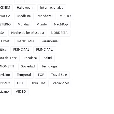
CKERS
Halloween:
Internacionales
NUCCA
Medicina
Mendoza:
MISERY
STERIO
Mundial
Mundo
Nac&Pop
SA
Noche de los Museos:
NORDELTA
LERMO
PANDEMIA
Paranormal
itica
PRINCIPAL
PRINCIPAL.
ta del Este
Recoleta
Salud
MIONETTI
Sociedad
Tecnologia
evision
Temporal
TOP
Travel Sale
RISMO
UBA
URUGUAY
Vacaciones
ticano
VIDEO