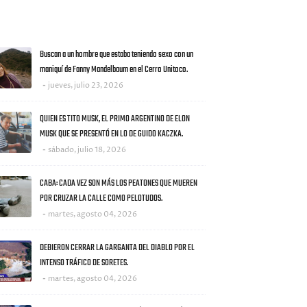
AS NOTICIAS
Buscan a un hombre que estaba teniendo sexo con un
maniquí de Fanny Mandelbaum en el Cerro Unitoco.
jueves, julio 23, 2026
QUIEN ES TITO MUSK, EL PRIMO ARGENTINO DE ELON
MUSK QUE SE PRESENTÓ EN LO DE GUIDO KACZKA.
sábado, julio 18, 2026
CABA: CADA VEZ SON MÁS LOS PEATONES QUE MUEREN
POR CRUZAR LA CALLE COMO PELOTUDOS.
martes, agosto 04, 2026
DEBIERON CERRAR LA GARGANTA DEL DIABLO POR EL
INTENSO TRÁFICO DE SORETES.
martes, agosto 04, 2026