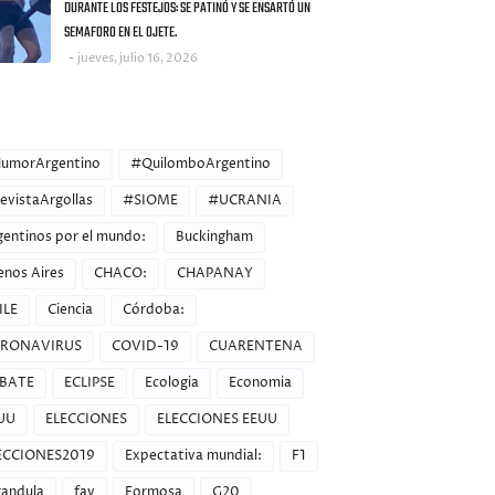
DURANTE LOS FESTEJOS: SE PATINÓ Y SE ENSARTÓ UN
SEMAFORO EN EL OJETE.
jueves, julio 16, 2026
ORIES
umorArgentino
#QuilomboArgentino
evistaArgollas
#SIOME
#UCRANIA
gentinos por el mundo:
Buckingham
enos Aires
CHACO:
CHAPANAY
ILE
Ciencia
Córdoba:
RONAVIRUS
COVID-19
CUARENTENA
BATE
ECLIPSE
Ecologia
Economia
UU
ELECCIONES
ELECCIONES EEUU
ECCIONES2019
Expectativa mundial:
F1
randula
fav
Formosa
G20