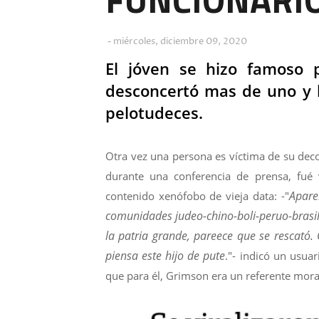
miércoles, diciembre 09, 2020
El jóven se hizo famoso p
desconcertó mas de uno y le
pelotudeces.
Otra vez una persona es víctima de su decon
durante una conferencia de prensa, fué v
Apare
contenido xenófobo de vieja data: -"
comunidades judeo-chino-boli-peruo-brasile
la patria grande, pareece que se rescató.
piensa este hijo de pute
."- indicó un usua
que para él, Grimson era un referente mora