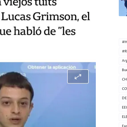
CATEG
#H
#R
Ar
Bu
CH
CO
DE
EE
EL
Fa