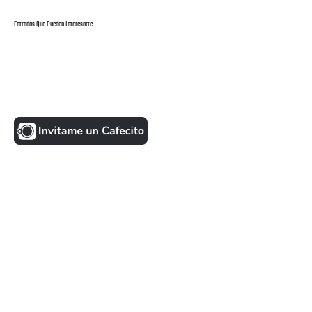
Entradas Que Pueden Interesarte
UNA MONEDITA POR FAVOR
FACEBOOK
VISITANTES
ULTIMAS NOTICIAS