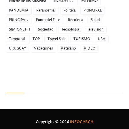
Noche de los Museos:
NORDELTA
PALERMO
PANDEMIA
Paranormal
Politica
PRINCIPAL
PRINCIPAL.
Punta del Este
Recoleta
Salud
SIMIONETTI
Sociedad
Tecnologia
Television
Temporal
TOP
Travel Sale
TURISMO
UBA
URUGUAY
Vacaciones
Vaticano
VIDEO
Recent Posts
Copyright ©
2026
INFOGARCH