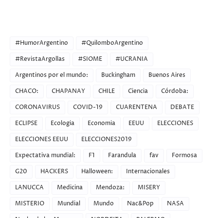
CATEGORIES
#HumorArgentino
#QuilomboArgentino
#RevistaArgollas
#SIOME
#UCRANIA
Argentinos por el mundo:
Buckingham
Buenos Aires
CHACO:
CHAPANAY
CHILE
Ciencia
Córdoba:
CORONAVIRUS
COVID-19
CUARENTENA
DEBATE
ECLIPSE
Ecologia
Economia
EEUU
ELECCIONES
ELECCIONES EEUU
ELECCIONES2019
Expectativa mundial:
F1
Farandula
fav
Formosa
G20
HACKERS
Halloween:
Internacionales
LANUCCA
Medicina
Mendoza:
MISERY
MISTERIO
Mundial
Mundo
Nac&Pop
NASA