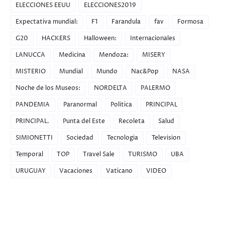
ELECCIONES EEUU
ELECCIONES2019
Expectativa mundial:
F1
Farandula
fav
Formosa
G20
HACKERS
Halloween:
Internacionales
LANUCCA
Medicina
Mendoza:
MISERY
MISTERIO
Mundial
Mundo
Nac&Pop
NASA
Noche de los Museos:
NORDELTA
PALERMO
PANDEMIA
Paranormal
Politica
PRINCIPAL
PRINCIPAL.
Punta del Este
Recoleta
Salud
SIMIONETTI
Sociedad
Tecnologia
Television
Temporal
TOP
Travel Sale
TURISMO
UBA
URUGUAY
Vacaciones
Vaticano
VIDEO