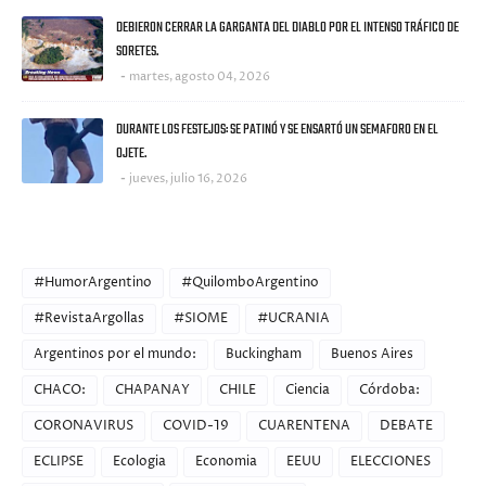
DEBIERON CERRAR LA GARGANTA DEL DIABLO POR EL INTENSO TRÁFICO DE
SORETES.
martes, agosto 04, 2026
DURANTE LOS FESTEJOS: SE PATINÓ Y SE ENSARTÓ UN SEMAFORO EN EL
OJETE.
jueves, julio 16, 2026
CATEGORIES
#HumorArgentino
#QuilomboArgentino
#RevistaArgollas
#SIOME
#UCRANIA
Argentinos por el mundo:
Buckingham
Buenos Aires
CHACO:
CHAPANAY
CHILE
Ciencia
Córdoba:
CORONAVIRUS
COVID-19
CUARENTENA
DEBATE
ECLIPSE
Ecologia
Economia
EEUU
ELECCIONES