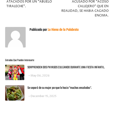
ATACADOS POR UN "ABUELO
ACUSADO POR "ACOSO
TIRALECHE".
CALLEJERO" QUE EN
REALIDAD, SE HABIA CAGADO
ENCIMA.
Publicado por
La Hiena de la Palabrota
Entradas Que Pueden Interesarte
SORPRENDEN DOS PAYASOS CULEANDO DURANTE UNA FIESTA INFANTIL.
May 06, 2026
Se separó de su mujer porque le hacia "muchas ensaladas".
December 15, 2025