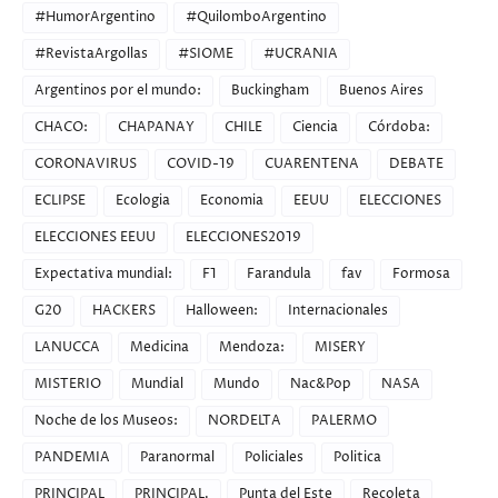
#HumorArgentino
#QuilomboArgentino
#RevistaArgollas
#SIOME
#UCRANIA
Argentinos por el mundo:
Buckingham
Buenos Aires
CHACO:
CHAPANAY
CHILE
Ciencia
Córdoba:
CORONAVIRUS
COVID-19
CUARENTENA
DEBATE
ECLIPSE
Ecologia
Economia
EEUU
ELECCIONES
ELECCIONES EEUU
ELECCIONES2019
Expectativa mundial:
F1
Farandula
fav
Formosa
G20
HACKERS
Halloween:
Internacionales
LANUCCA
Medicina
Mendoza:
MISERY
MISTERIO
Mundial
Mundo
Nac&Pop
NASA
Noche de los Museos:
NORDELTA
PALERMO
PANDEMIA
Paranormal
Policiales
Politica
PRINCIPAL
PRINCIPAL.
Punta del Este
Recoleta