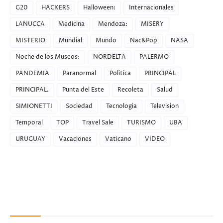
G20
HACKERS
Halloween:
Internacionales
LANUCCA
Medicina
Mendoza:
MISERY
MISTERIO
Mundial
Mundo
Nac&Pop
NASA
Noche de los Museos:
NORDELTA
PALERMO
PANDEMIA
Paranormal
Politica
PRINCIPAL
PRINCIPAL.
Punta del Este
Recoleta
Salud
SIMIONETTI
Sociedad
Tecnologia
Television
Temporal
TOP
Travel Sale
TURISMO
UBA
URUGUAY
Vacaciones
Vaticano
VIDEO
Recent Posts