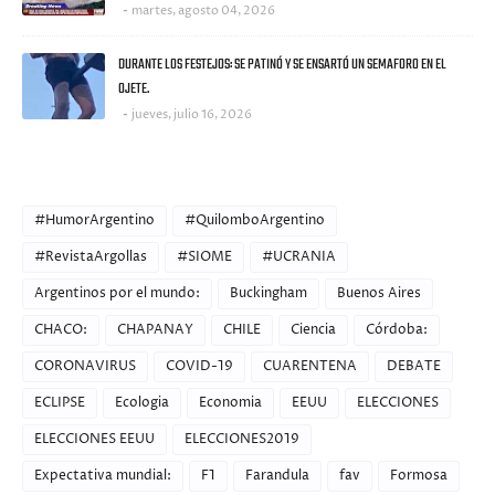
martes, agosto 04, 2026
DURANTE LOS FESTEJOS: SE PATINÓ Y SE ENSARTÓ UN SEMAFORO EN EL
OJETE.
jueves, julio 16, 2026
CATEGORIES
#HumorArgentino
#QuilomboArgentino
#RevistaArgollas
#SIOME
#UCRANIA
Argentinos por el mundo:
Buckingham
Buenos Aires
CHACO:
CHAPANAY
CHILE
Ciencia
Córdoba:
CORONAVIRUS
COVID-19
CUARENTENA
DEBATE
ECLIPSE
Ecologia
Economia
EEUU
ELECCIONES
ELECCIONES EEUU
ELECCIONES2019
Expectativa mundial:
F1
Farandula
fav
Formosa