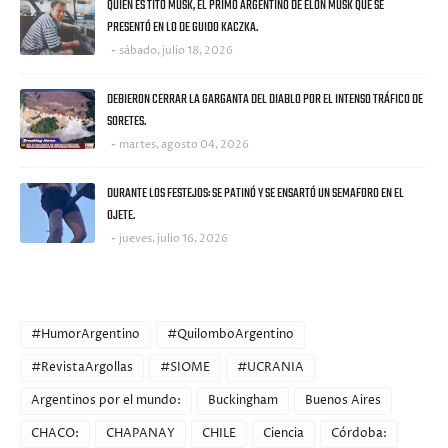
QUIEN ES TITO MUSK, EL PRIMO ARGENTINO DE ELON MUSK QUE SE
PRESENTÓ EN LO DE GUIDO KACZKA.
sábado, julio 18, 2026
DEBIERON CERRAR LA GARGANTA DEL DIABLO POR EL INTENSO TRÁFICO DE
SORETES.
martes, agosto 04, 2026
DURANTE LOS FESTEJOS: SE PATINÓ Y SE ENSARTÓ UN SEMAFORO EN EL
OJETE.
jueves, julio 16, 2026
CATEGORIES
#HumorArgentino
#QuilomboArgentino
#RevistaArgollas
#SIOME
#UCRANIA
Argentinos por el mundo:
Buckingham
Buenos Aires
CHACO:
CHAPANAY
CHILE
Ciencia
Córdoba: