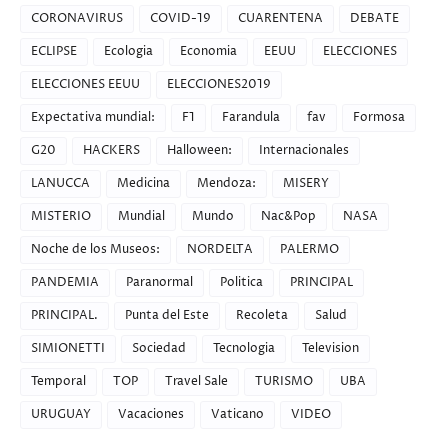
CORONAVIRUS
COVID-19
CUARENTENA
DEBATE
ECLIPSE
Ecologia
Economia
EEUU
ELECCIONES
ELECCIONES EEUU
ELECCIONES2019
Expectativa mundial:
F1
Farandula
fav
Formosa
G20
HACKERS
Halloween:
Internacionales
LANUCCA
Medicina
Mendoza:
MISERY
MISTERIO
Mundial
Mundo
Nac&Pop
NASA
Noche de los Museos:
NORDELTA
PALERMO
PANDEMIA
Paranormal
Politica
PRINCIPAL
PRINCIPAL.
Punta del Este
Recoleta
Salud
SIMIONETTI
Sociedad
Tecnologia
Television
Temporal
TOP
Travel Sale
TURISMO
UBA
URUGUAY
Vacaciones
Vaticano
VIDEO