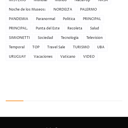
MISTERIO
Mundial
Mundo
Nac&Pop
NASA
Noche de los Museos:
NORDELTA
PALERMO
PANDEMIA
Paranormal
Politica
PRINCIPAL
PRINCIPAL.
Punta del Este
Recoleta
Salud
SIMIONETTI
Sociedad
Tecnologia
Television
Temporal
TOP
Travel Sale
TURISMO
UBA
URUGUAY
Vacaciones
Vaticano
VIDEO
Recent Posts