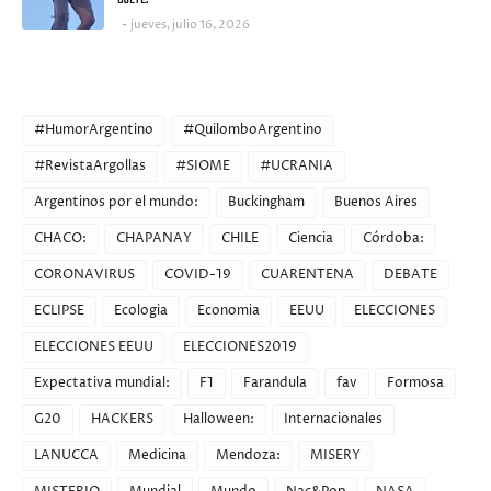
jueves, julio 16, 2026
CATEGORIES
#HumorArgentino
#QuilomboArgentino
#RevistaArgollas
#SIOME
#UCRANIA
Argentinos por el mundo:
Buckingham
Buenos Aires
CHACO:
CHAPANAY
CHILE
Ciencia
Córdoba:
CORONAVIRUS
COVID-19
CUARENTENA
DEBATE
ECLIPSE
Ecologia
Economia
EEUU
ELECCIONES
ELECCIONES EEUU
ELECCIONES2019
Expectativa mundial:
F1
Farandula
fav
Formosa
G20
HACKERS
Halloween:
Internacionales
LANUCCA
Medicina
Mendoza:
MISERY