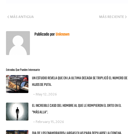
MÁS ANTIGUA
MÁS RECIENTE
Publicado por
Unknown
Entradas Que Pueden Interesarte
UN ESTUDIO REVELA QUE EN LA ULTIMA DECADA SE TRIPLICÓ EL NUMERO DE
HIJOS DE PUTA.
May 12, 2026
EL INCREIBLE CASO DEL HOMBRE AL QUE LE ROMPIERON EL ORTO EN EL
"MÁS ALLA".
February 15, 2026
DIA DE LOS ENAMORADOS: LARGAS FILAS PARA DEPILARSE LA CONCHA.