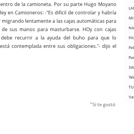
dentro de la camioneta. Por su parte Hugo Moyano
LA
ey en Camioneros: -"Es dificil de controlar y habría
MI
r migrando lentamente a las cajas automáticas para
NA
a de sus manos para masturbarse. HOy con cajas
debe recurrir a la ayuda del buho para que lo
PA
stá contemplada entre sus obligaciones."- dijo el
Pol
Pun
SI
Tel
TU
Va
"Si te gustó la nota, compartila en 