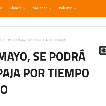
me
Ciencia
Sociedad
Palermo
 HACERSE LA PAJA POR TIEMPO EN EL TRABAJO
UNA M
 MAYO, SE PODRÁ
PAJA POR TIEMPO
FACE
JO
VISIT