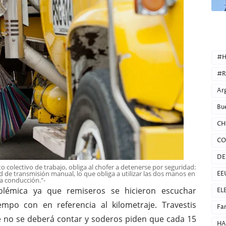
CATEG
#H
#R
Ar
Bu
CH
CO
DE
o colectivo de trabajo, obliga al chofer a detenerse por seguridad:
ad de transmisión manual, lo que obliga a utilizar las dos manos en
EE
la conducción."-
olémica ya que remiseros se hicieron escuchar
EL
mpo con en referencia al kilometraje. Travestis
Fa
te no se deberá contar y soderos piden que cada 15
HA