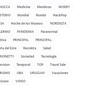
NUCCA
Medicina
Mendoza:
MISERY
STERIO
Mundial
Mundo
Nac&Pop
SA
Noche de los Museos:
NORDELTA
LERMO
PANDEMIA
Paranormal
itica
PRINCIPAL
PRINCIPAL.
ta del Este
Recoleta
Salud
MIONETTI
Sociedad
Tecnologia
evision
Temporal
TOP
Travel Sale
RISMO
UBA
URUGUAY
Vacaciones
ticano
VIDEO
FACEFUCK y dale LIKE a la página. Saludos Y GRACIAS."