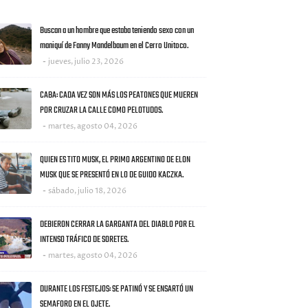
AS NOTICIAS
Buscan a un hombre que estaba teniendo sexo con un
maniquí de Fanny Mandelbaum en el Cerro Unitoco.
jueves, julio 23, 2026
CABA: CADA VEZ SON MÁS LOS PEATONES QUE MUEREN
POR CRUZAR LA CALLE COMO PELOTUDOS.
martes, agosto 04, 2026
QUIEN ES TITO MUSK, EL PRIMO ARGENTINO DE ELON
MUSK QUE SE PRESENTÓ EN LO DE GUIDO KACZKA.
sábado, julio 18, 2026
DEBIERON CERRAR LA GARGANTA DEL DIABLO POR EL
INTENSO TRÁFICO DE SORETES.
martes, agosto 04, 2026
DURANTE LOS FESTEJOS: SE PATINÓ Y SE ENSARTÓ UN
SEMAFORO EN EL OJETE.