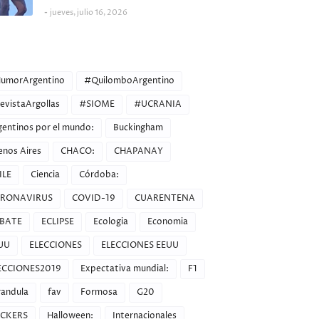
jueves, julio 16, 2026
ORIES
umorArgentino
#QuilomboArgentino
evistaArgollas
#SIOME
#UCRANIA
gentinos por el mundo:
Buckingham
enos Aires
CHACO:
CHAPANAY
ILE
Ciencia
Córdoba:
RONAVIRUS
COVID-19
CUARENTENA
BATE
ECLIPSE
Ecologia
Economia
UU
ELECCIONES
ELECCIONES EEUU
ECCIONES2019
Expectativa mundial:
F1
randula
fav
Formosa
G20
CKERS
Halloween:
Internacionales