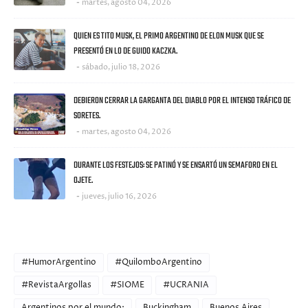
martes, agosto 04, 2026
QUIEN ES TITO MUSK, EL PRIMO ARGENTINO DE ELON MUSK QUE SE
PRESENTÓ EN LO DE GUIDO KACZKA.
sábado, julio 18, 2026
DEBIERON CERRAR LA GARGANTA DEL DIABLO POR EL INTENSO TRÁFICO DE
SORETES.
martes, agosto 04, 2026
DURANTE LOS FESTEJOS: SE PATINÓ Y SE ENSARTÓ UN SEMAFORO EN EL
OJETE.
jueves, julio 16, 2026
CATEGORIES
#HumorArgentino
#QuilomboArgentino
#RevistaArgollas
#SIOME
#UCRANIA
Argentinos por el mundo:
Buckingham
Buenos Aires