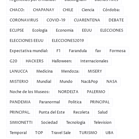
CHACO:
CHAPANAY
CHILE
Ciencia
Córdoba:
CORONAVIRUS
COVID-19
CUARENTENA
DEBATE
ECLIPSE
Ecologia
Economia
EEUU
ELECCIONES
ELECCIONES EEUU
ELECCIONES2019
Expectativa mundial:
F1
Farandula
fav
Formosa
G20
HACKERS
Halloween:
Internacionales
LANUCCA
Medicina
Mendoza:
MISERY
MISTERIO
Mundial
Mundo
Nac&Pop
NASA
Noche de los Museos:
NORDELTA
PALERMO
PANDEMIA
Paranormal
Politica
PRINCIPAL
PRINCIPAL.
Punta del Este
Recoleta
Salud
SIMIONETTI
Sociedad
Tecnologia
Television
Temporal
TOP
Travel Sale
TURISMO
UBA