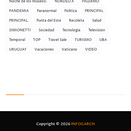
Noche de los Museos:
NORDELTA
PALERMO
PANDEMIA
Paranormal
Politica
PRINCIPAL
PRINCIPAL.
Punta del Este
Recoleta
Salud
SIMIONETTI
Sociedad
Tecnologia
Television
Temporal
TOP
Travel Sale
TURISMO
UBA
URUGUAY
Vacaciones
Vaticano
VIDEO
Recent Posts
Copyright ©
2026
INFOGARCH