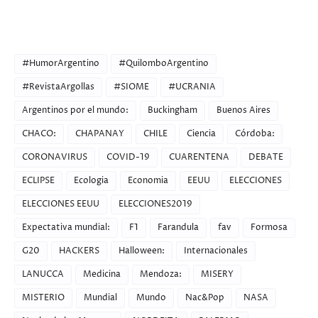
CATEGORIES
#HumorArgentino
#QuilomboArgentino
#RevistaArgollas
#SIOME
#UCRANIA
Argentinos por el mundo:
Buckingham
Buenos Aires
CHACO:
CHAPANAY
CHILE
Ciencia
Córdoba:
CORONAVIRUS
COVID-19
CUARENTENA
DEBATE
ECLIPSE
Ecologia
Economia
EEUU
ELECCIONES
ELECCIONES EEUU
ELECCIONES2019
Expectativa mundial:
F1
Farandula
fav
Formosa
G20
HACKERS
Halloween:
Internacionales
LANUCCA
Medicina
Mendoza:
MISERY
MISTERIO
Mundial
Mundo
Nac&Pop
NASA