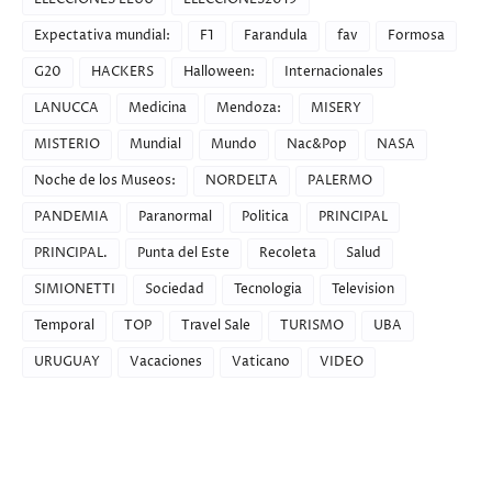
Expectativa mundial:
F1
Farandula
fav
Formosa
G20
HACKERS
Halloween:
Internacionales
LANUCCA
Medicina
Mendoza:
MISERY
MISTERIO
Mundial
Mundo
Nac&Pop
NASA
Noche de los Museos:
NORDELTA
PALERMO
PANDEMIA
Paranormal
Politica
PRINCIPAL
PRINCIPAL.
Punta del Este
Recoleta
Salud
SIMIONETTI
Sociedad
Tecnologia
Television
Temporal
TOP
Travel Sale
TURISMO
UBA
URUGUAY
Vacaciones
Vaticano
VIDEO