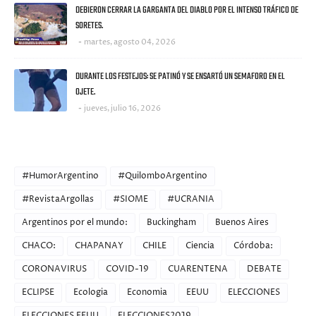
DEBIERON CERRAR LA GARGANTA DEL DIABLO POR EL INTENSO TRÁFICO DE
SORETES.
martes, agosto 04, 2026
DURANTE LOS FESTEJOS: SE PATINÓ Y SE ENSARTÓ UN SEMAFORO EN EL
OJETE.
jueves, julio 16, 2026
CATEGORIES
#HumorArgentino
#QuilomboArgentino
#RevistaArgollas
#SIOME
#UCRANIA
Argentinos por el mundo:
Buckingham
Buenos Aires
CHACO:
CHAPANAY
CHILE
Ciencia
Córdoba:
CORONAVIRUS
COVID-19
CUARENTENA
DEBATE
ECLIPSE
Ecologia
Economia
EEUU
ELECCIONES
ELECCIONES EEUU
ELECCIONES2019