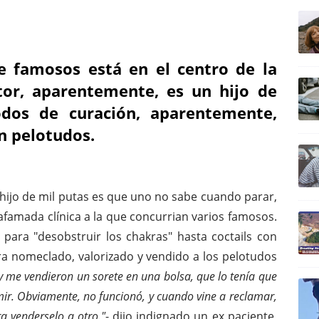
e famosos está en el centro de la
tor, aparentemente, es un hijo de
odos de curación, aparentemente,
n pelotudos.
hijo de mil putas es que uno no sabe cuando parar,
 afamada clínica a la que concurrian varios famosos.
para "desobstruir los chakras" hasta coctails con
era nomeclado, valorizado y vendido a los pelotudos
y me vendieron un sorete en una bolsa, que lo tenía que
ir. Obviamente, no funcionó, y cuando vine a reclamar,
a venderselo a otro."
- dijo indignado un ex paciente,