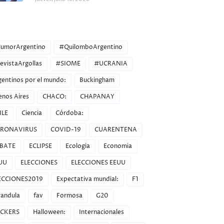
ORIES
umorArgentino
#QuilomboArgentino
evistaArgollas
#SIOME
#UCRANIA
gentinos por el mundo:
Buckingham
enos Aires
CHACO:
CHAPANAY
ILE
Ciencia
Córdoba:
RONAVIRUS
COVID-19
CUARENTENA
BATE
ECLIPSE
Ecologia
Economia
UU
ELECCIONES
ELECCIONES EEUU
ECCIONES2019
Expectativa mundial:
F1
randula
fav
Formosa
G20
CKERS
Halloween:
Internacionales