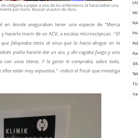
LA
e obligarla a pajear a uno de los enfermeros, la hacía beber una
amente por moto. Buscan al autor de cloro.
MI
NA
tel en donde aseguraban tener una especie de "Merca
y hacerlo morir de un ACV, a escalas microscópicas: -"
El
PA
 que falopeaba tanto al virus que lo hacia ahogar en la
Pol
también podia hacerle dar un acv, y ahi cagaba fuego y uno
Pun
a con unos títeres. Y la gente le compraba, sobre todo,
SI
 ellos están muy expuestos
."- indicó el fiscal que investiga
Tel
TU
Va