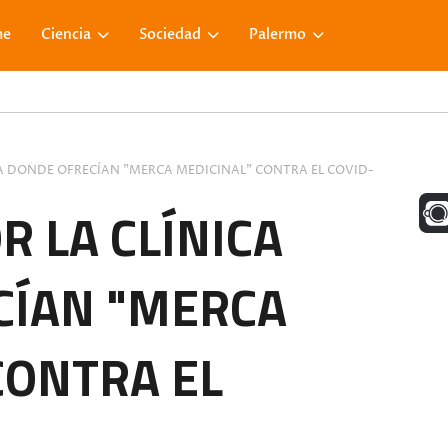
me
Ciencia
Sociedad
Palermo
CA DONDE OFRECÍAN "MERCA MEDICINAL" CONTRA EL COVID-
UNA M
R LA CLÍNICA
CÍAN "MERCA
FACE
CONTRA EL
VISIT
ULTIM