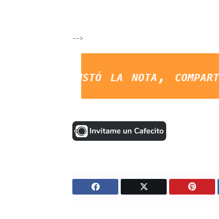
-->
stó la nota, compartila en FA