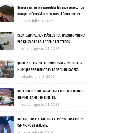
Buscan a un hombre que estaba teniendo sexo con un
maniquí de Fanny Mandelbaum en el Cerro Unitoco.
jueves, julio 23, 2026
CABA: CADA VEZ SON MÁS LOS PEATONES QUE MUEREN
POR CRUZAR LA CALLE COMO PELOTUDOS.
martes, agosto 04, 2026
QUIEN ES TITO MUSK, EL PRIMO ARGENTINO DE ELON
MUSK QUE SE PRESENTÓ EN LO DE GUIDO KACZKA.
sábado, julio 18, 2026
DEBIERON CERRAR LA GARGANTA DEL DIABLO POR EL
INTENSO TRÁFICO DE SORETES.
martes, agosto 04, 2026
DURANTE LOS FESTEJOS: SE PATINÓ Y SE ENSARTÓ UN
SEMAFORO EN EL OJETE.
jueves, julio 16, 2026