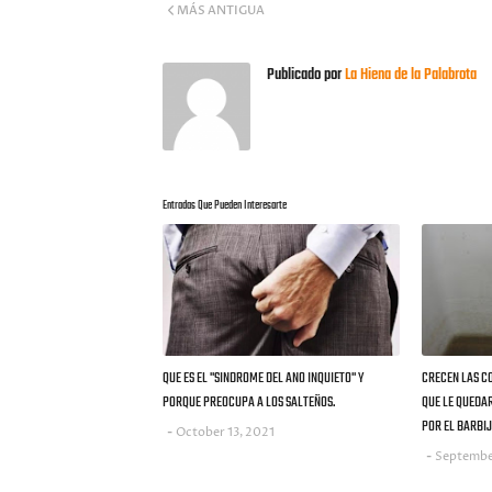
MÁS ANTIGUA
Publicado por
La Hiena de la Palabrota
Entradas Que Pueden Interesarte
QUE ES EL "SINDROME DEL ANO INQUIETO" Y
CRECEN LAS C
PORQUE PREOCUPA A LOS SALTEÑOS.
QUE LE QUEDA
POR EL BARBIJ
October 13, 2021
Septembe