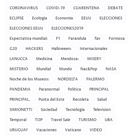
CORONAVIRUS
COVID-19
CUARENTENA
DEBATE
ECLIPSE
Ecologia
Economia
EEUU
ELECCIONES
ELECCIONES EEUU
ELECCIONES2019
Expectativa mundial:
F1
Farandula
fav
Formosa
G20
HACKERS
Halloween:
Internacionales
LANUCCA
Medicina
Mendoza:
MISERY
MISTERIO
Mundial
Mundo
Nac&Pop
NASA
Noche de los Museos:
NORDELTA
PALERMO
PANDEMIA
Paranormal
Politica
PRINCIPAL
PRINCIPAL.
Punta del Este
Recoleta
Salud
SIMIONETTI
Sociedad
Tecnologia
Television
Temporal
TOP
Travel Sale
TURISMO
UBA
URUGUAY
Vacaciones
Vaticano
VIDEO