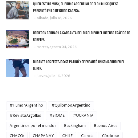
QUIEN ES TITO MUSK, EL PRIMO ARGENTINO DE ELON MUSK QUE SE
PRESENTÓ EN LO DE GUIDO KACZKA.
sábado, julio 18, 2026
DEBIERON CERRAR LA GARGANTA DEL DIABLO POR EL INTENSO TRÁFICO DE
SORETES.
martes, agosto 04, 2026
DURANTE LOS FESTEJOS: SE PATINÓ Y SE ENSARTÓ UN SEMAFORO EN EL
OJETE.
jueves, julio 16, 2026
CATEGORIES
#HumorArgentino
#QuilomboArgentino
#RevistaArgollas
#SIOME
#UCRANIA
Argentinos por el mundo:
Buckingham
Buenos Aires
CHACO:
CHAPANAY
CHILE
Ciencia
Córdoba: