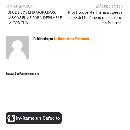
MÁS ANTIGUA
MÁS RECIENTE
DIA DE LOS ENAMORADOS:
Prostitución de Therians: que se
LARGAS FILAS PARA DEPILARSE
sabe del fenómeno que es furor
LA CONCHA.
en Palermo.
Publicado por
La Hiena de la Palabrota
Entradas Que Pueden Interesarte
UNA MONEDITA POR FAVOR